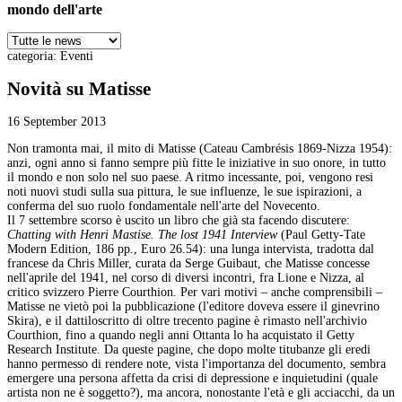
mondo dell'arte
categoria:
Eventi
Novità su Matisse
16 September 2013
Non tramonta mai, il mito di Matisse (Cateau Cambrésis 1869-Nizza 1954):
anzi, ogni anno si fanno sempre più fitte le iniziative in suo onore, in tutto
il mondo e non solo nel suo paese. A ritmo incessante, poi, vengono resi
noti nuovi studi sulla sua pittura, le sue influenze, le sue ispirazioni, a
conferma del suo ruolo fondamentale nell'arte del Novecento.
Il 7 settembre scorso è uscito un libro che già sta facendo discutere:
Chatting with Henri Mastise. The lost 1941 Interview
(Paul Getty-Tate
Modern Edition, 186 pp., Euro 26.54): una lunga intervista, tradotta dal
francese da Chris Miller, curata da Serge Guibaut, che Matisse concesse
nell'aprile del 1941, nel corso di diversi incontri, fra Lione e Nizza, al
critico svizzero Pierre Courthion. Per vari motivi – anche comprensibili –
Matisse ne vietò poi la pubblicazione (l'editore doveva essere il ginevrino
Skira), e il dattiloscritto di oltre trecento pagine è rimasto nell'archivio
Courthion, fino a quando negli anni Ottanta lo ha acquistato il Getty
Research Institute. Da queste pagine, che dopo molte titubanze gli eredi
hanno permesso di rendere note, vista l'importanza del documento, sembra
emergere una persona affetta da crisi di depressione e inquietudini (quale
artista non ne è soggetto?), ma ancora, nonostante l'età e gli acciacchi, da un