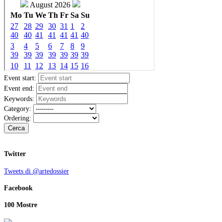
Event start:
Event end:
Keywords:
Category:
Ordering:
Cerca
Twitter
Tweets di @artedossier
Facebook
100 Mostre