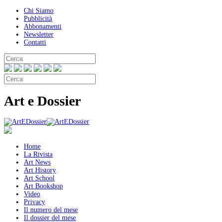
Chi Siamo
Pubblicità
Abbonamenti
Newsletter
Contatti
Art e Dossier
Home
La Rivista
Art News
Art History
Art School
Art Bookshop
Video
Privacy
Il numero del mese
Il dossier del mese