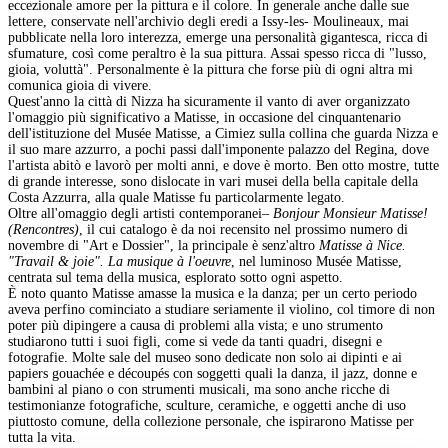
eccezionale amore per la pittura e il colore. In generale anche dalle sue
lettere, conservate nell'archivio degli eredi a Issy-les- Moulineaux, mai
pubblicate nella loro interezza, emerge una personalità gigantesca, ricca di
sfumature, così come peraltro è la sua pittura. Assai spesso ricca di "lusso,
gioia, voluttà". Personalmente è la pittura che forse più di ogni altra mi
comunica gioia di vivere.
Quest'anno la città di Nizza ha sicuramente il vanto di aver organizzato
l'omaggio più significativo a Matisse, in occasione del cinquantenario
dell'istituzione del Musée Matisse, a Cimiez sulla collina che guarda Nizza e
il suo mare azzurro, a pochi passi dall'imponente palazzo del Regina, dove
l'artista abitò e lavorò per molti anni, e dove è morto. Ben otto mostre, tutte
di grande interesse, sono dislocate in vari musei della bella capitale della
Costa Azzurra, alla quale Matisse fu particolarmente legato.
Oltre all'omaggio degli artisti contemporanei–
Bonjour Monsieur Matisse!
(Rencontres)
, il cui catalogo è da noi recensito nel prossimo numero di
novembre di "Art e Dossier", la principale è senz'altro
Matisse à Nice.
"Travail & joie". La musique à l'oeuvre
, nel luminoso Musée Matisse,
centrata sul tema della musica, esplorato sotto ogni aspetto.
È noto quanto Matisse amasse la musica e la danza; per un certo periodo
aveva perfino cominciato a studiare seriamente il violino, col timore di non
poter più dipingere a causa di problemi alla vista; e uno strumento
studiarono tutti i suoi figli, come si vede da tanti quadri, disegni e
fotografie. Molte sale del museo sono dedicate non solo ai dipinti e ai
papiers gouachée e découpés con soggetti quali la danza, il jazz, donne e
bambini al piano o con strumenti musicali, ma sono anche ricche di
testimonianze fotografiche, sculture, ceramiche, e oggetti anche di uso
piuttosto comune, della collezione personale, che ispirarono Matisse per
tutta la vita.