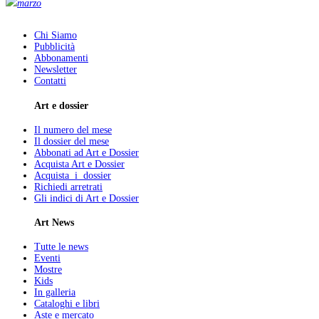
marzo
Chi Siamo
Pubblicità
Abbonamenti
Newsletter
Contatti
Art e dossier
Il numero del mese
Il dossier del mese
Abbonati ad Art e Dossier
Acquista Art e Dossier
Acquista i dossier
Richiedi arretrati
Gli indici di Art e Dossier
Art News
Tutte le news
Eventi
Mostre
Kids
In galleria
Cataloghi e libri
Aste e mercato