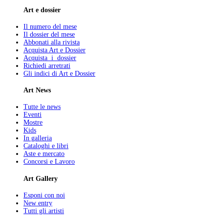
Art e dossier
Il numero del mese
Il dossier del mese
Abbonati alla rivista
Acquista Art e Dossier
Acquista i dossier
Richiedi arretrati
Gli indici di Art e Dossier
Art News
Tutte le news
Eventi
Mostre
Kids
In galleria
Cataloghi e libri
Aste e mercato
Concorsi e Lavoro
Art Gallery
Esponi con noi
New entry
Tutti gli artisti