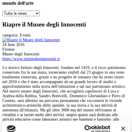
mondo dell'arte
Riapre il Museo degli Innocenti
categoria:
Eventi
24 June 2016
Firenze
Museo degli Innocenti
https://www.istitutodeginnocenti.it
Lo storico Istituto degli Innocenti, fondato nel 1419, e il ricco patrimonio
conservato fra le sue mura, torneranno visibili dal 23 giugno in una veste
totalmente rinnovata, grazie a un progetto di restauro che ha avuto inizio
nel 2010 e che è stato accompagnato da un grande lavoro di studio e
approfondimento sulla storia dell'istituzione e sul suo patrimonio artistico.
Nel nuovo museo degli Innocenti, che accoglierà capolavori di Luca e
Andrea della Robbia, Sandro Botticelli, Domenico Ghirlandaio e Piero di
Cosimo, sarà allestito un percorso permanente che racconterà le vicende
architettonico-artistiche dello spedale, la sua storia e la sua attività di
assistenza all'infanzia. Ma gli oltre 3000 mq del museo offriranno ai
cittadini e ai turisti molti altri servizi: ampio spazio sarà dedicato alle
attività educative come laboratori artistici per bambini e famiglie, alle
mostre temporanee, ai convegni e al suo interno saranno inoltre ospitati un
punto accoglienza per residenti e turisti, un bookshop specializzato per