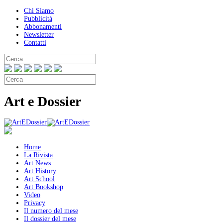
Chi Siamo
Pubblicità
Abbonamenti
Newsletter
Contatti
Art e Dossier
Home
La Rivista
Art News
Art History
Art School
Art Bookshop
Video
Privacy
Il numero del mese
Il dossier del mese