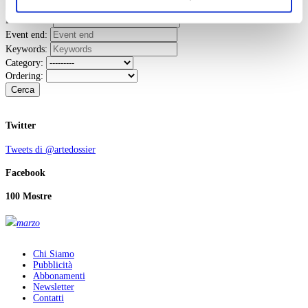
il tuo consenso alla profilazione che potrai revocare in
ogni momento
Revoca
Event start:
Event end:
Keywords:
Category:
Ordering:
Cerca
Twitter
Tweets di @artedossier
Facebook
100 Mostre
marzo
Chi Siamo
Pubblicità
Abbonamenti
Newsletter
Contatti