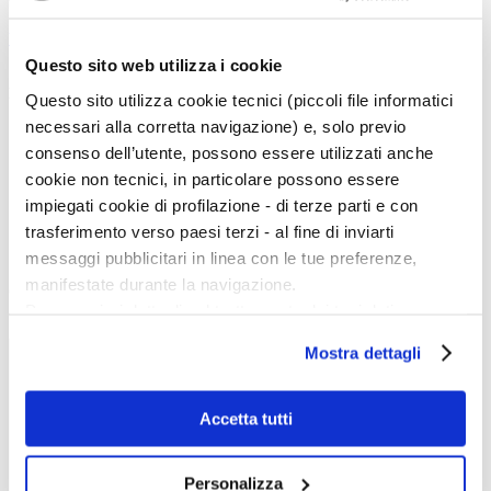
bambini e ragazzi e una caffetteria.
back
Questo sito web utilizza i cookie
Magazine menu
Questo sito utilizza cookie tecnici (piccoli file informatici
necessari alla corretta navigazione) e, solo previo
Tutte le news
Eventi
consenso dell’utente, possono essere utilizzati anche
Grandi Mostre
cookie non tecnici, in particolare possono essere
Kids
In galleria
impiegati cookie di profilazione - di terze parti e con
Cataloghi e libri
trasferimento verso paesi terzi - al fine di inviarti
Aste e mercato
Concorsi e Lavoro
messaggi pubblicitari in linea con le tue preferenze,
manifestate durante la navigazione.
Calendario
Per maggiori dettagli sul trattamento dei tuoi dati
Scegli la data e imposta i filtri per ottimizzare la tua ricerca
personali durante la navigazione, e per modificare le tue
Mostra dettagli
scelte privacy sui cookie, ti invitiamo a prendere visione
dell’
informativa cookie
.
Chiudendo il banner tramite la “X” prosegui la
Accetta tutti
navigazione senza alcuna profilazione e con installazione
dei soli cookie tecnici. Selezionando “Accetta tutti” presti
Personalizza