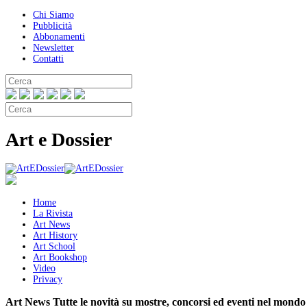
Chi Siamo
Pubblicità
Abbonamenti
Newsletter
Contatti
Art e Dossier
Home
La Rivista
Art News
Art History
Art School
Art Bookshop
Video
Privacy
Art News
Tutte le novità su mostre, concorsi ed eventi nel mondo 