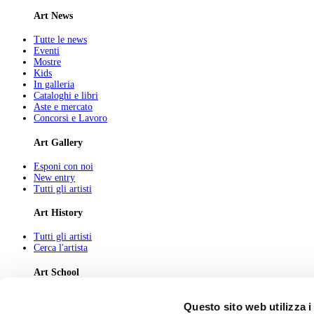
Art News
Tutte le news
Eventi
Mostre
Kids
In galleria
Cataloghi e libri
Aste e mercato
Concorsi e Lavoro
Art Gallery
Esponi con noi
New entry
Tutti gli artisti
Art History
Tutti gli artisti
Cerca l'artista
Art School
Tutti gli articoli
Questo sito web utilizza i
Cerca l'articolo