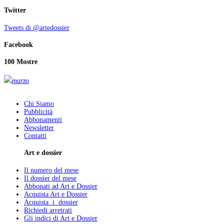
Twitter
Tweets di @artedossier
Facebook
100 Mostre
marzo
Chi Siamo
Pubblicità
Abbonamenti
Newsletter
Contatti
Art e dossier
Il numero del mese
Il dossier del mese
Abbonati ad Art e Dossier
Acquista Art e Dossier
Acquista i dossier
Richiedi arretrati
Gli indici di Art e Dossier