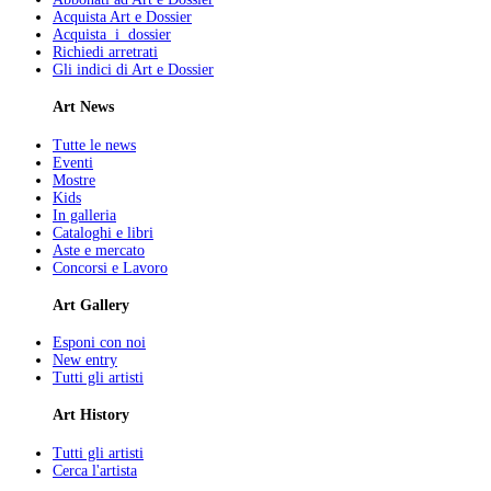
Acquista Art e Dossier
Acquista i dossier
Richiedi arretrati
Gli indici di Art e Dossier
Art News
Tutte le news
Eventi
Mostre
Kids
In galleria
Cataloghi e libri
Aste e mercato
Concorsi e Lavoro
Art Gallery
Esponi con noi
New entry
Tutti gli artisti
Art History
Tutti gli artisti
Cerca l'artista