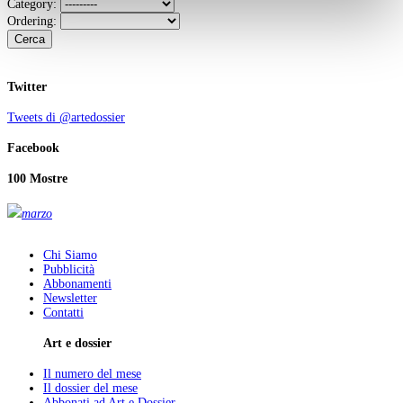
Category:
Ordering:
Cerca
Twitter
Tweets di @artedossier
Facebook
100 Mostre
marzo
Chi Siamo
Pubblicità
Abbonamenti
Newsletter
Contatti
Art e dossier
Il numero del mese
Il dossier del mese
Abbonati ad Art e Dossier