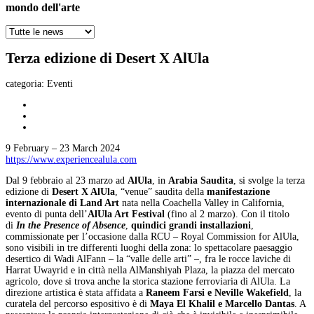
mondo dell'arte
Terza edizione di Desert X AlUla
categoria:
Eventi
9 February – 23 March 2024
https://www.experiencealula.com
Dal 9 febbraio al 23 marzo ad
AlUla
, in
Arabia Saudita
, si svolge la terza
edizione di
Desert X AlUla
, “venue” saudita della
manifestazione
internazionale di Land Art
nata nella Coachella Valley in California,
evento di punta dell’
AlUla Art Festival
(fino al 2 marzo). Con il titolo
di
In the Presence of Absence
,
quindici grandi installazioni
,
commissionate per l’occasione dalla RCU – Royal Commission for AlUla,
sono visibili in tre differenti luoghi della zona: lo spettacolare paesaggio
desertico di Wadi AlFann – la “valle delle arti” –, fra le rocce laviche di
Harrat Uwayrid e in città nella AlManshiyah Plaza, la piazza del mercato
agricolo, dove si trova anche la storica stazione ferroviaria di AlUla. La
direzione artistica è stata affidata a
Raneem Farsi e Neville Wakefield
, la
curatela del percorso espositivo è di
Maya El Khalil e Marcello Dantas
. A