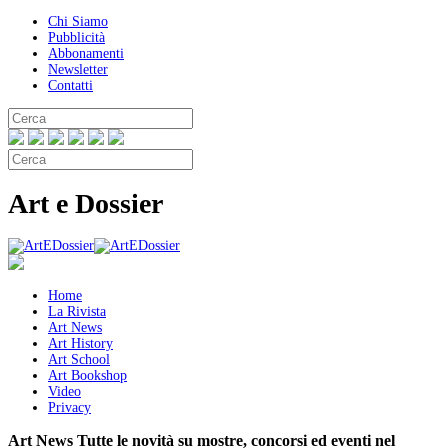
Chi Siamo
Pubblicità
Abbonamenti
Newsletter
Contatti
Art e Dossier
Home
La Rivista
Art News
Art History
Art School
Art Bookshop
Video
Privacy
Art News
Tutte le novità su mostre, concorsi ed eventi nel