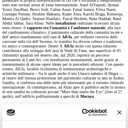
presentare la propria interpretazione di ciò che è invisibile e inesprimibile
sono stati invitati artisti di fama internazionale: Aseel AlYaqoub, Ayman
Yossri Daydban, Bosco Sodi, Caline Aoun, Faisal Samra, Filwa Nazer,
Giuseppe Penone, Ibrahim Mahama, Kader Attia, Karola Braga, Kimsooja,
Monira Al Qadiri, Nojoud Alsudairi, Pascal Hachem, Rana Haddad, Rand
Abdul Jabbar, Sara Alissa. Nelle
installazioni
realizzate ricorrono alcuni
temi-chiave: il
rapporto tra l’umanità e l’ambiente naturale
, alla luce
del cambiamento climatico; il patrimonio culturale della comunità locale e
dell’antico insediamento nell’oasi di
AlUla
, per millenni crocevia delle
carovane sulla via dell’Incenso; lo scambio fra diverse culture e tradizioni,
tra antico e contemporaneo. Desert X
AlUla
anche con questa edizione
contribuisce allo sviluppo dell’area di Wadi Al Fann, una superficie di 65
chilometri quadrati nel deserto che, dal 2026, ospiterà un percorso
permanente di Land Art, con installazioni monumentali, anche grazie al
mantenimento di alcune opere ideate per le precedenti edizioni. Con questo
evento, AlUla, località ricchissima di testimonianze archeologiche e
artistiche millenarie – fra le quali anche il sito Unesco nabateo di Hegra –,
al centro dell’intensa promozione del patrimonio culturale in atto in Arabia
Saudita, si conferma una delle mete più interessanti per il turismo culturale
internazionale. In contemporanea, ad Alula apre al pubblico anche la mostra
di arte saudita da collezioni private “More than meets the Eye” (fino al 27
aprile), nell’edificio polifunzionale a specchi di
Maraya
.
back
Magazine menu