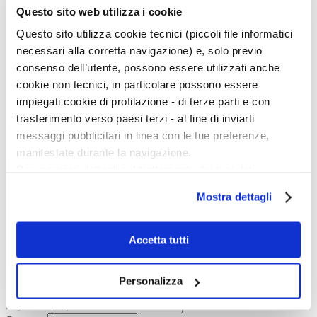
Questo sito web utilizza i cookie
Tutte le news
Questo sito utilizza cookie tecnici (piccoli file informatici
Eventi
Grandi Mostre
necessari alla corretta navigazione) e, solo previo
Kids
consenso dell’utente, possono essere utilizzati anche
In galleria
Cataloghi e libri
cookie non tecnici, in particolare possono essere
Aste e mercato
impiegati cookie di profilazione - di terze parti e con
Concorsi e Lavoro
trasferimento verso paesi terzi - al fine di inviarti
Calendario
messaggi pubblicitari in linea con le tue preferenze,
Scegli la data e imposta i filtri per ottimizzare la tua ricerca
manifestate durante la navigazione.
Per maggiori dettagli sul trattamento dei tuoi dati
personali durante la navigazione, e per modificare le tue
Mostra dettagli
scelte privacy sui cookie, ti invitiamo a prendere visione
dell’
informativa cookie
.
Chiudendo il banner tramite la “X” prosegui la
Accetta tutti
navigazione senza alcuna profilazione e con installazione
dei soli cookie tecnici. Selezionando “Accetta tutti” presti
Event start:
Personalizza
il tuo consenso alla profilazione che potrai revocare in
Event end:
ogni momento
Revoca
Keywords: