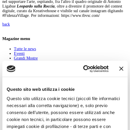
nel supportare l'arte, ospitando, fra l'altro il quadro originale di Antonio
Ligabue
Leopardo sulla Roccia
, oltre a divenire il promotore del contest
digitale, curato da Kreativehouse e visibile sul canale instagram digitando
#FidenzaVillage. Per informazioni: https://www.tbvsc.com/
back
Magazine menu
Tutte le news
Eventi
Grandi Mostre
Kids
In galleria
Cataloghi e libri
Aste e mercato
Concorsi e Lavoro
Questo sito web utilizza i cookie
Calendario
Questo sito utilizza cookie tecnici (piccoli file informatici
Scegli la data e imposta i filtri per ottimizzare la tua ricerca
necessari alla corretta navigazione) e, solo previo
consenso dell’utente, possono essere utilizzati anche
cookie non tecnici, in particolare possono essere
impiegati cookie di profilazione - di terze parti e con