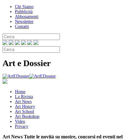
Chi Siamo
Pubblicità
Abbonamenti
Newsletter
Contatti
Art e Dossier
Home
La Rivista
Art News
Art History
Art School
Art Bookshop
Video
Privacy
Art News
Tutte le novità su mostre, concorsi ed eventi nel