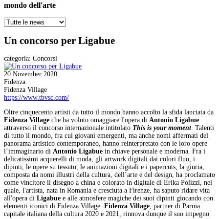
mondo dell'arte
Un concorso per Ligabue
categoria:
Concorsi
20 November 2020
Fidenza
Fidenza Village
https://www.tbvsc.com/
Oltre cinquecento artisti da tutto il mondo hanno accolto la sfida lanciata da
Fidenza Village
che ha voluto omaggiare l'opera di
Antonio Ligabue
attraverso il concorso internazionale intitolato
This is your moment
. Talenti
di tutto il mondo, fra cui giovani emergenti, ma anche nomi affermati del
panorama artistico contemporaneo, hanno reinterpretato con le loro opere
l’immaginario di
Antonio Ligabue
in chiave personale e moderna. Fra i
delicatissimi acquerelli di moda, gli artwork digitali dai colori fluo, i
dipinti, le opere su tessuto, le animazioni digitali e i papercuts, la giuria,
composta da nomi illustri della cultura, dell’arte e del design, ha proclamato
come vincitore il disegno a china e colorato in digitale di Erika Polizzi, nel
quale, l'artista, nata in Romania e cresciuta a Firenze, ha saputo ridare vita
all'opera di
Ligabue
e alle atmosfere magiche dei suoi dipinti giocando con
elementi iconici di Fidenza Village.
Fidenza Village
, partner di Parma
capitale italiana della cultura 2020 e 2021, rinnova dunque il suo impegno