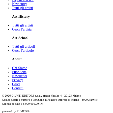
New entry
Tutti gli artisti
Art History
Tutti gli artisti
Cerca l'artista
Art School
Tutti gli articoli
Cerca l'articolo
About
Chi Siamo
Pubblicità
Newsletter
Privacy
Cerca
Contatti
© 2026 GIUNTI EDITORE s.p.a., piazza Virgilio 4 - 20123 Milano
Codice fiscale e numero d'iscrizione al Registro Imprese di Milano - 80009810484
Capitale sociale € 8.000.000,00 i.v.
powered by ZUMEDIA