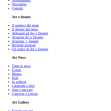
Abbonamenti
Newsletter
Contatti
Art e dossier
Il numero del mese
Il dossier del mese
Abbonati ad Art e Dossier
Acquista Art e Dossier
Acquista i dossier
Richiedi arretrati
Gli indici di Art e Dossier
Art News
Tutte le news
Eventi
Mostre
Kids
In galleria
Cataloghi e libri
Aste e mercato
Concorsi e Lavoro
Art Gallery
Esponi con noi