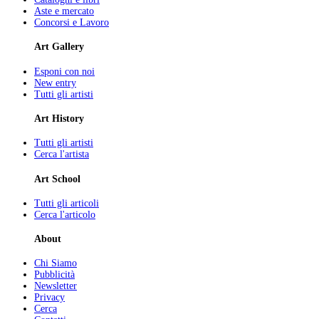
Aste e mercato
Concorsi e Lavoro
Art Gallery
Esponi con noi
New entry
Tutti gli artisti
Art History
Tutti gli artisti
Cerca l'artista
Art School
Tutti gli articoli
Cerca l'articolo
About
Chi Siamo
Pubblicità
Newsletter
Privacy
Cerca