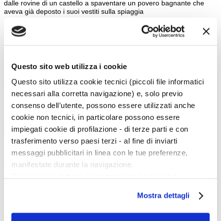
dalle rovine di un castello a spaventare un povero bagnante che
aveva già deposto i suoi vestiti sulla spiaggia
back
Art school menu
Questo sito web utilizza i cookie
Tutti gli articoli
Questo sito utilizza cookie tecnici (piccoli file informatici
Ricerca
necessari alla corretta navigazione) e, solo previo
Imposta i filtri per ottimizzare la tua ricerca
consenso dell’utente, possono essere utilizzati anche
Keywords:
cookie non tecnici, in particolare possono essere
Category:
impiegati cookie di profilazione - di terze parti e con
Cerca
trasferimento verso paesi terzi - al fine di inviarti
messaggi pubblicitari in linea con le tue preferenze,
Twitter
manifestate durante la navigazione.
Per maggiori dettagli sul trattamento dei tuoi dati
Tweets di @artedossier
personali durante la navigazione, e per modificare le tue
Mostra dettagli
Facebook
scelte privacy sui cookie, ti invitiamo a prendere visione
dell’
informativa cookie
.
100 Mostre