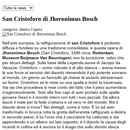
San Cristoforo di Jheronimus Bosch
categoria:
dentro l'opera
Nell’arte europea, la raffigurazione di
san Cristoforo
è piuttosto
diffusa e fondata su una tradizione consolidata, e questa opera di
Jheronimus Bosch
(
San Cristoforo
, 1496 circa;
Rotterdam
,
Museum Boijmans Van Beuningen
) non fa eccezione, salvo che
per alcuni dettagli. Sulla base della
Legenda aurea
di Jacopo da
Varazze, Cristoforo – uomo robusto e di alta statura – aveva messo
le sue forze al servizio del diavolo ritenendolo il più potente sovrano
al mondo. Un giorno un fanciullo gli chiese di aiutarlo attraversare
un fiume; Cristoforo se lo mise su una spalla e iniziò la traversata.
Via via che procedeva si rese conto del fatto che il peso aumentava
irragionevolmente. Solo alla fine capì di aver portato sulle spalle
giovane Gesù e il mondo intero con tutti i suoi peccati. Da allora
lasciò il male per la fede cristiana e oil vero re del mondo. Ma il
diavolo dove si trova? Nei dettagli, come è noto. È lui ad aver
trasformato in brocca rotta la grotta dell’eremita raffigurato a destra
in secondo piano; è lui l’orso che il cacciatore ha catturato e sta
appendendo a un albero sul lato opposto; è il diavolo la causa degli
incendi in collina ed è ancora lui il drago che sullo sfondo sbuca