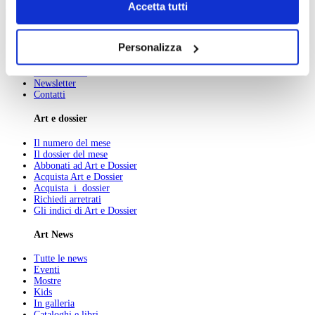
Chiudendo il banner tramite la “X” prosegui la
Accetta tutti
marzo
navigazione senza alcuna profilazione e con installazione
dei soli cookie tecnici. Selezionando “Accetta tutti” presti
Personalizza
Chi Siamo
il tuo consenso alla profilazione che potrai revocare in
Pubblicità
ogni momento
Revoca
Abbonamenti
Newsletter
Contatti
Art e dossier
Il numero del mese
Il dossier del mese
Abbonati ad Art e Dossier
Acquista Art e Dossier
Acquista i dossier
Richiedi arretrati
Gli indici di Art e Dossier
Art News
Tutte le news
Eventi
Mostre
Kids
In galleria
Cataloghi e libri