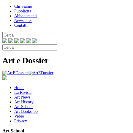
Chi Siamo
Pubblicità
Abbonamenti
Newsletter
Contatti
Art e Dossier
Home
La Rivista
Art News
Art History
Art School
Art Bookshop
Video
Privacy
Art School