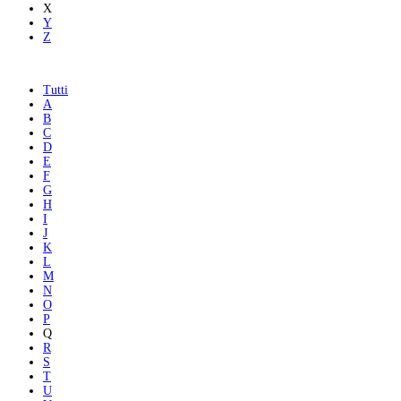
X
Y
Z
Tutti
A
B
C
D
E
F
G
H
I
J
K
L
M
N
O
P
Q
R
S
T
U