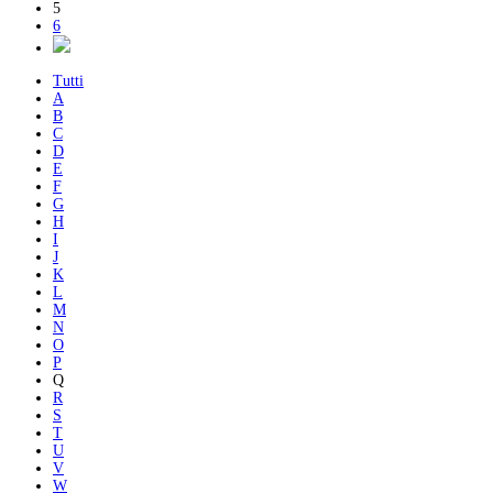
5
6
Tutti
A
B
C
D
E
F
G
H
I
J
K
L
M
N
O
P
Q
R
S
T
U
V
W