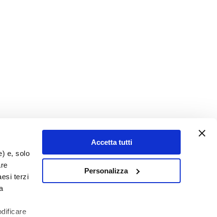
Accetta tutti
e) e, solo
are
Personalizza
esi terzi
a
odificare