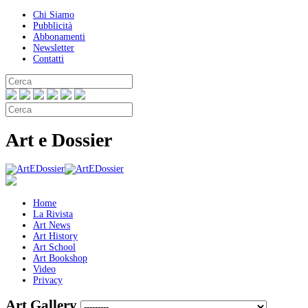
Chi Siamo
Pubblicità
Abbonamenti
Newsletter
Contatti
Art e Dossier
Home
La Rivista
Art News
Art History
Art School
Art Bookshop
Video
Privacy
Art Gallery