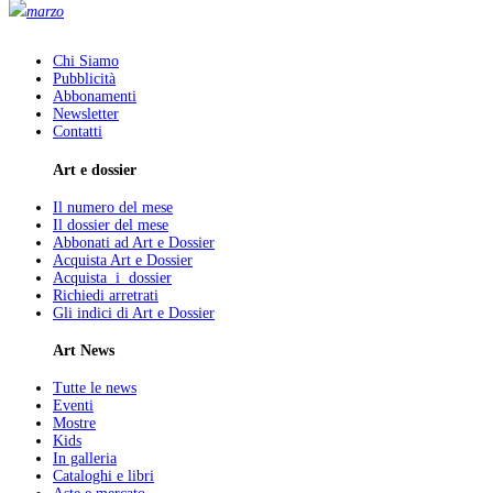
marzo
Chi Siamo
Pubblicità
Abbonamenti
Newsletter
Contatti
Art e dossier
Il numero del mese
Il dossier del mese
Abbonati ad Art e Dossier
Acquista Art e Dossier
Acquista i dossier
Richiedi arretrati
Gli indici di Art e Dossier
Art News
Tutte le news
Eventi
Mostre
Kids
In galleria
Cataloghi e libri