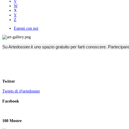
V
W
X
Y
Z
Esponi con noi
Su Artedossier.it uno spazio gratuito per farti conoscere. Partecipar
Twitter
Tweets di @artedossier
Facebook
100 Mostre