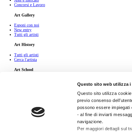
Aste e mercato
Concorsi e Lavoro
Art Gallery
Esponi con noi
New entry
Tutti gli artisti
Art History
Tutti gli artisti
Cerca l'artista
Art School
Tutti gli articoli
Questo sito web utilizza i
Cerca l'articolo
Questo sito utilizza cookie 
About
previo consenso dell’utente
Chi Siamo
possono essere impiegati co
Pubblicità
Newsletter
- al fine di inviarti messag
Privacy
navigazione.
Cerca
Contatti
Per maggiori dettagli sul t