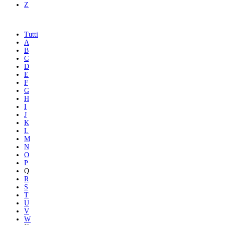
Z
Tutti
A
B
C
D
E
F
G
H
I
J
K
L
M
N
O
P
Q
R
S
T
U
V
W