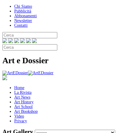
Chi Siamo
Pubblicità
Abbonamenti
Newsletter
Contatti
Art e Dossier
Home
La Rivista
Art News
Art History
Art School
Art Bookshop
Video
Privacy
Art Gallery