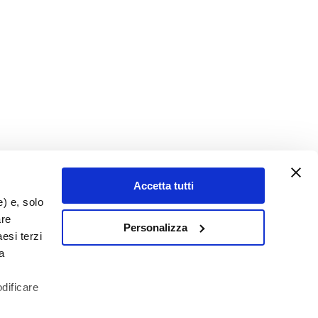
Accetta tutti
e) e, solo
are
Personalizza
esi terzi
a
odificare