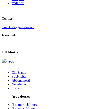
Vedi tutti
Twitter
Tweets di @artedossier
Facebook
100 Mostre
marzo
Chi Siamo
Pubblicità
Abbonamenti
Newsletter
Contatti
Art e dossier
Il numero del mese
Il dossier del mese