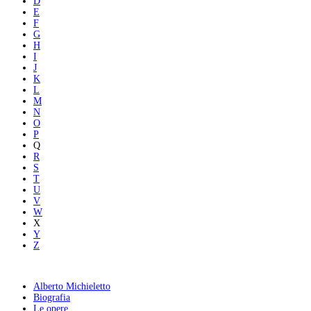
D
E
F
G
H
I
J
K
L
M
N
O
P
Q
R
S
T
U
V
W
X
Y
Z
Alberto Michieletto
Biografia
Le opere