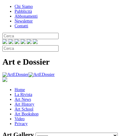
Chi Siamo
Pubblicità
Abbonamenti
Newsletter
Contatti
Art e Dossier
Home
La Rivista
Art News
Art History
Art School
Art Bookshop
Video
Privacy
Art Gallery