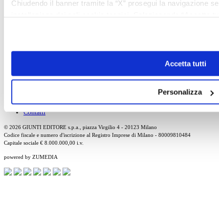
Chiudendo il banner tramite la “X” prosegui la navigazione s
installazione dei soli cookie tecnici. Selezionando “Accetta tut
Art School
che potrai revocare in ogni momento
Revoca
Tutti gli articoli
Cerca l'articolo
About
Accetta tutti
Chi Siamo
Pubblicità
Newsletter
Personalizza
Privacy
Cerca
Contatti
© 2026 GIUNTI EDITORE s.p.a., piazza Virgilio 4 - 20123 Milano
Codice fiscale e numero d'iscrizione al Registro Imprese di Milano - 80009810484
Capitale sociale € 8.000.000,00 i.v.
powered by ZUMEDIA