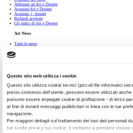
Abbonati ad Art e Dossier
Acquista Art e Dossier
Acquista i dossier
Richiedi arretrati
Gli indici di Art e Dossier
Art News
Tutte le news
Eventi
Mostre
Kids
In galleria
Cataloghi e libri
Aste e mercato
Questo sito web utilizza i cookie
Concorsi e Lavoro
Questo sito utilizza cookie tecnici (piccoli file informatici ne
Art Gallery
previo consenso dell’utente, possono essere utilizzati anche c
Esponi con noi
possono essere impiegati cookie di profilazione - di terze par
New entry
al fine di inviarti messaggi pubblicitari in linea con le tue pr
Tutti gli artisti
navigazione.
Art History
Per maggiori dettagli sul trattamento dei tuoi dati personali d
Tutti gli artisti
tue scelte privacy sui cookie, ti invitiamo a prendere visione d
Cerca l'artista