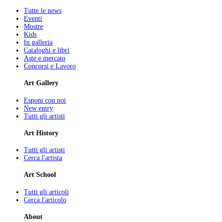
Tutte le news
Eventi
Mostre
Kids
In galleria
Cataloghi e libri
Aste e mercato
Concorsi e Lavoro
Art Gallery
Esponi con noi
New entry
Tutti gli artisti
Art History
Tutti gli artisti
Cerca l'artista
Art School
Tutti gli articoli
Cerca l'articolo
About