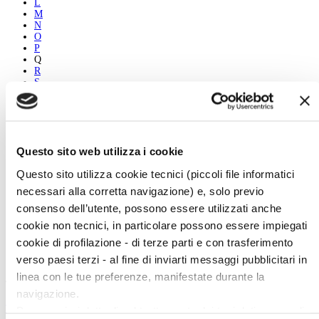
L
M
N
O
P
Q
R
S
T
U
V
W
X
Questo sito web utilizza i cookie
Y
Z
Questo sito utilizza cookie tecnici (piccoli file informatici
necessari alla corretta navigazione) e, solo previo
Grazia Allera
consenso dell’utente, possono essere utilizzati anche
Biografia
cookie non tecnici, in particolare possono essere impiegati
Le opere
Vedi tutti
cookie di profilazione - di terze parti e con trasferimento
verso paesi terzi - al fine di inviarti messaggi pubblicitari in
linea con le tue preferenze, manifestate durante la
Twitter
navigazione.
Tweets di @artedossier
Per maggiori dettagli sul trattamento dei tuoi dati personali