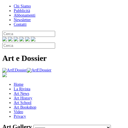
Chi Siamo
Pubblicità
Abbonamenti
Newsletter
Contatti
Art e Dossier
Home
La Rivista
Art News
Art History
Art School
Art Bookshop
Video
Privacy
Art Gallery