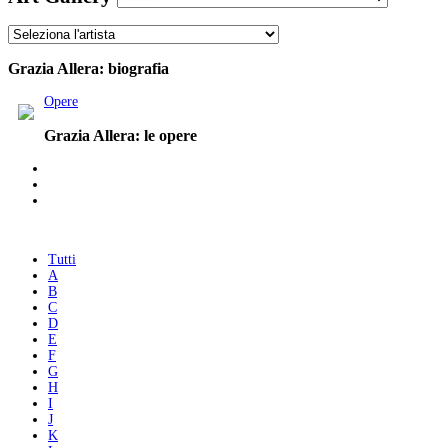
Grazia Allera: biografia
Opere
Grazia Allera: le opere
Tutti
A
B
C
D
E
F
G
H
I
J
K