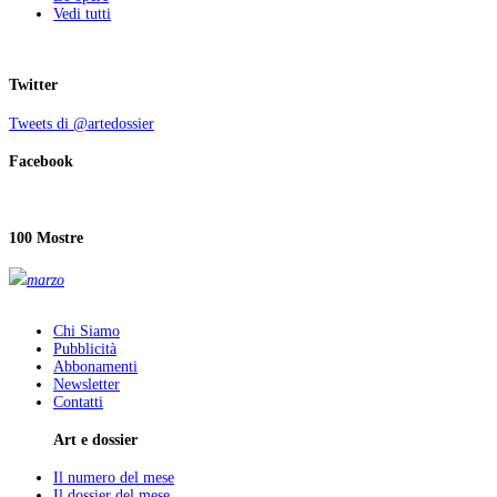
Vedi tutti
Twitter
Tweets di @artedossier
Facebook
100 Mostre
marzo
Chi Siamo
Pubblicità
Abbonamenti
Newsletter
Contatti
Art e dossier
Il numero del mese
Il dossier del mese