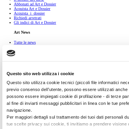
Abbonati ad Art e Dossier
Acquista Art e Dossier
Acquista i dossier
Richiedi arretrati
Gli indici di Art e Dossier
Art News
Tutte le news
Eventi
Mostre
Kids
In galleria
Cataloghi e libri
Aste e mercato
Questo sito web utilizza i cookie
Concorsi e Lavoro
Questo sito utilizza cookie tecnici (piccoli file informatici ne
Art Gallery
previo consenso dell’utente, possono essere utilizzati anche c
Esponi con noi
possono essere impiegati cookie di profilazione - di terze par
New entry
al fine di inviarti messaggi pubblicitari in linea con le tue pr
Tutti gli artisti
navigazione.
Art History
Per maggiori dettagli sul trattamento dei tuoi dati personali d
Tutti gli artisti
tue scelte privacy sui cookie, ti invitiamo a prendere visione d
Cerca l'artista