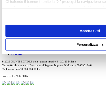
Chiudendo il banner tramite la “X” prosegui la navigazione s
installazione dei soli cookie tecnici. Selezionando “Accetta tut
Art School
che potrai revocare in ogni momento
Revoca
Tutti gli articoli
Cerca l'articolo
About
Accetta tutti
Chi Siamo
Pubblicità
Newsletter
Personalizza
Privacy
Cerca
Contatti
© 2026 GIUNTI EDITORE s.p.a., piazza Virgilio 4 - 20123 Milano
Codice fiscale e numero d'iscrizione al Registro Imprese di Milano - 80009810484
Capitale sociale € 8.000.000,00 i.v.
powered by ZUMEDIA