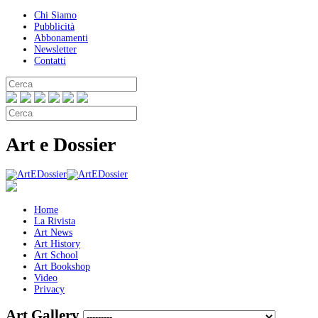
Chi Siamo
Pubblicità
Abbonamenti
Newsletter
Contatti
Art e Dossier
Home
La Rivista
Art News
Art History
Art School
Art Bookshop
Video
Privacy
Art Gallery