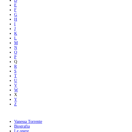
D
E
F
G
H
I
J
K
L
M
N
O
P
Q
R
S
T
U
V
W
X
Y
Z
Vanessa Torrente
Biografia
Le opere