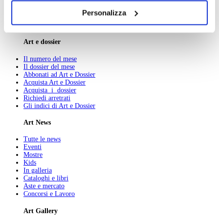
Pubblicità
dei soli cookie tecnici. Selezionando “Accetta tutti” presti
Abbonamenti
Personalizza
il tuo consenso alla profilazione che potrai revocare in
Newsletter
Contatti
ogni momento
Revoca
Art e dossier
Il numero del mese
Il dossier del mese
Abbonati ad Art e Dossier
Acquista Art e Dossier
Acquista i dossier
Richiedi arretrati
Gli indici di Art e Dossier
Art News
Tutte le news
Eventi
Mostre
Kids
In galleria
Cataloghi e libri
Aste e mercato
Concorsi e Lavoro
Art Gallery