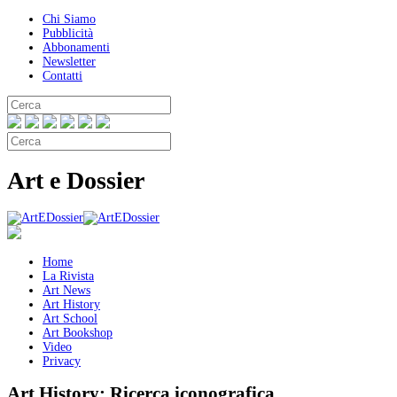
Chi Siamo
Pubblicità
Abbonamenti
Newsletter
Contatti
Art e Dossier
Home
La Rivista
Art News
Art History
Art School
Art Bookshop
Video
Privacy
Art History:
Ricerca iconografica