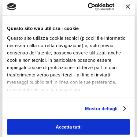
Tipo:
Cerca
La vita e le opere dei grandi artisti dal Duecento al Novecento.
Questo sito web utilizza i cookie
Art History è la sezione di Artedossier.it dedicata ai grandi artisti del passato
e ai loro capolavori.
Questo sito utilizza cookie tecnici (piccoli file informatici
Una straordinaria occasione per incontrare i grandi maestri d'arte, conoscere
necessari alla corretta navigazione) e, solo previo
la loro vita, gli eventi e gli incontri che hanno segnato la loro esistenza.
consenso dell’utente, possono essere utilizzati anche
cookie non tecnici, in particolare possono essere
Twitter
impiegati cookie di profilazione - di terze parti e con
trasferimento verso paesi terzi - al fine di inviarti
Tweets di @artedossier
messaggi pubblicitari in linea con le tue preferenze,
Facebook
manifestate durante la navigazione.
Per maggiori dettagli sul trattamento dei tuoi dati
personali durante la navigazione, e per modificare le tue
100 Mostre
Mostra dettagli
scelte privacy sui cookie, ti invitiamo a prendere visione
dell’
informativa cookie
.
marzo
Chiudendo il banner tramite la “X” prosegui la
Accetta tutti
navigazione senza alcuna profilazione e con installazione
Chi Siamo