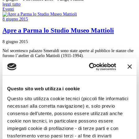
leggi tutto
Eventi
8 giugno 2015
Apre a Parma lo Studio Museo Mattioli
8 giugno 2015
Nel secentesco palazzo Smeraldi sono state aperte al pubblico le stanze che
furono l’atelier di Carlo Mattioli (1911-1994).
leggi tutto
85
86
Questo sito web utilizza i cookie
87
88
Questo sito utilizza cookie tecnici (piccoli file informatici
89
90
necessari alla corretta navigazione) e, solo previo
91
consenso dell’utente, possono essere utilizzati anche
92
93
cookie non tecnici, in particolare possono essere
94
impiegati cookie di profilazione - di terze parti e con
95
trasferimento verso paesi terzi - al fine di inviarti