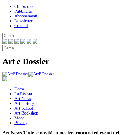
Chi Siamo
Pubblicità
Abbonamenti
Newsletter
Contatti
Art e Dossier
Home
La Rivista
Art News
Art History
Art School
Art Bookshop
Video
Privacy
Art News
Tutte le novità su mostre, concorsi ed eventi nel