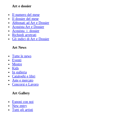
Art e dossier
Il numero del mese
Il dossier del mese
Abbonati ad Art e Dossier
Acquista Art e Dossier
Acquista i dossier
Richiedi arretrati
Gli indici di Art e Dossier
Art News
Tutte le news
Eventi
Mostre
Kids
In galleria
Cataloghi e libri
Aste e mercato
Concorsi e Lavoro
Art Gallery
Esponi con noi
New entry
Tutti gli artisti