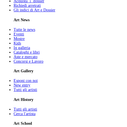
Acquista i dossier
Richiedi arretrati
Gli indici di Art e Dossier
Art News
Tutte le news
Eventi
Mostre
Kids
In galleria
Cataloghi e libri
Aste e mercato
Concorsi e Lavoro
Art Gallery
Esponi con noi
New entry
Tutti gli artisti
Art History
Tutti gli artisti
Cerca l'artista
Art School