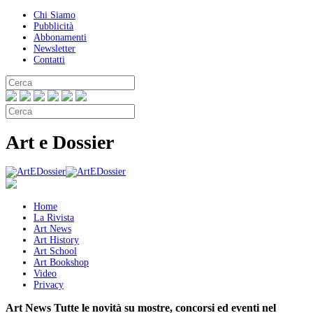
Chi Siamo
Pubblicità
Abbonamenti
Newsletter
Contatti
Art e Dossier
Home
La Rivista
Art News
Art History
Art School
Art Bookshop
Video
Privacy
Art News
Tutte le novità su mostre, concorsi ed eventi nel