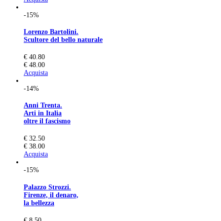
-15%
Lorenzo Bartolini.
Scultore del bello naturale
€ 40.80
€ 48.00
Acquista
-14%
Anni Trenta.
Arti in Italia
oltre il fascismo
€ 32.50
€ 38.00
Acquista
-15%
Palazzo Strozzi.
Firenze, il denaro,
la bellezza
€ 8.50