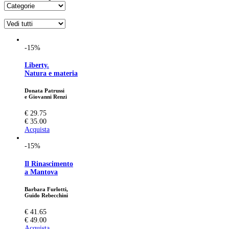
-15%
Liberty.
Natura e materia
Donata Patrussi
e Giovanni Renzi
€ 29.75
€ 35.00
Acquista
-15%
Il Rinascimento
a Mantova
Barbara Furlotti,
Guido Rebecchini
€ 41.65
€ 49.00
Acquista