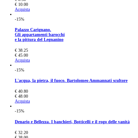
€ 10.00
Acquista
-15%
Palazzo Carignano.
Gli appartamenti barocchi
e la pittura del Legnanino
€ 38.25
€ 45.00
Acquista
-15%
L'acqua, la pietra, il fuoco. Bartolomeo Ammannati scultore
€ 40.80
€ 48.00
Acquista
-15%
Denario e Bellezza. I banchieri, Botticelli e il rogo delle vanità
€ 32.20
€ 38.00