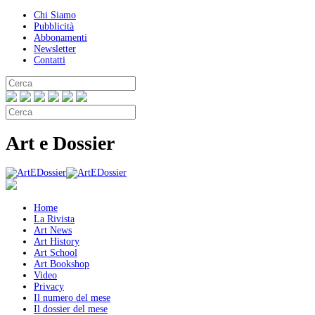
Chi Siamo
Pubblicità
Abbonamenti
Newsletter
Contatti
Art e Dossier
Home
La Rivista
Art News
Art History
Art School
Art Bookshop
Video
Privacy
Il numero del mese
Il dossier del mese