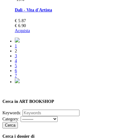
Dalì - Vita d'Artista
€ 5.87
€ 6.90
Acquista
1
2
3
4
5
6
7
Cerca in ART BOOKSHOP
Keywords:
Category:
Cerca
Cerca i dossier di