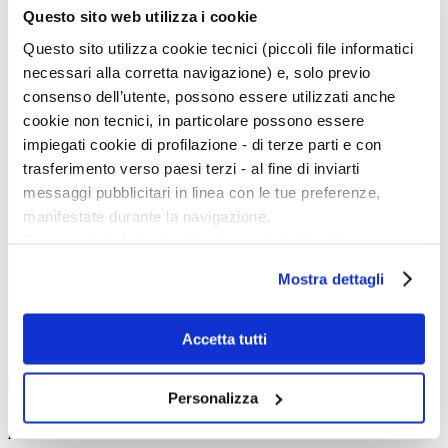
Matisse, Picasso, Modigliani, Miró. Capolavori del disegno dal
Questo sito web utilizza i cookie
Musée de Grenoble
Questo sito utilizza cookie tecnici (piccoli file informatici
€ 33.25
necessari alla corretta navigazione) e, solo previo
€ 35.00
Acquista
consenso dell’utente, possono essere utilizzati anche
cookie non tecnici, in particolare possono essere
4
impiegati cookie di profilazione - di terze parti e con
5
trasferimento verso paesi terzi - al fine di inviarti
6
7
messaggi pubblicitari in linea con le tue preferenze,
8
manifestate durante la navigazione.
9
Per maggiori dettagli sul trattamento dei tuoi dati
personali durante la navigazione, e per modificare le tue
Mostra dettagli
scelte privacy sui cookie, ti invitiamo a prendere visione
Cerca in ART BOOKSHOP
dell’
informativa cookie
.
Chiudendo il banner tramite la “X” prosegui la
Accetta tutti
Keywords:
navigazione senza alcuna profilazione e con installazione
Category:
dei soli cookie tecnici. Selezionando “Accetta tutti” presti
Cerca
Personalizza
il tuo consenso alla profilazione che potrai revocare in
Cerca i dossier di
ogni momento
Revoca
ART E DOSSIER