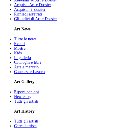
Abbonati ad Art e Dossier
Acquista Art e Dossier
Acquista i dossier
Richiedi arretrati
Gli indici di Art e Dossier
Art News
Tutte le news
Eventi
Mostre
Kids
In galleria
Cataloghi e libri
Aste e mercato
Concorsi e Lavoro
Art Gallery
Esponi con noi
New entry
Tutti gli artisti
Art History
Tutti gli artisti
Cerca l'artista