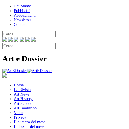
Chi Siamo
Pubblicità
Abbonamenti
Newsletter
Contatti
Art e Dossier
Home
La Rivista
Art News
Art History
Art School
Art Bookshop
Video
Privacy
Il numero del mese
Il dossier del mese