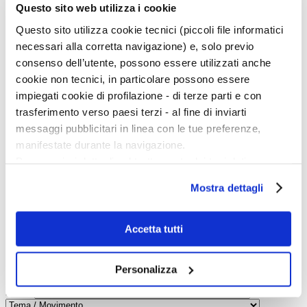
Questo sito web utilizza i cookie
B
C
Questo sito utilizza cookie tecnici (piccoli file informatici
D
E
necessari alla corretta navigazione) e, solo previo
F
consenso dell’utente, possono essere utilizzati anche
G
H
cookie non tecnici, in particolare possono essere
I
impiegati cookie di profilazione - di terze parti e con
J
K
trasferimento verso paesi terzi - al fine di inviarti
L
messaggi pubblicitari in linea con le tue preferenze,
M
N
manifestate durante la navigazione.
O
Per maggiori dettagli sul trattamento dei tuoi dati
P
Q
personali durante la navigazione, e per modificare le tue
R
Mostra dettagli
scelte privacy sui cookie, ti invitiamo a prendere visione
S
T
dell’
informativa cookie
.
U
Chiudendo il banner tramite la “X” prosegui la
V
Accetta tutti
W
navigazione senza alcuna profilazione e con installazione
X
dei soli cookie tecnici. Selezionando “Accetta tutti” presti
Y
Personalizza
Z
il tuo consenso alla profilazione che potrai revocare in
ogni momento
Revoca
Person:
Theme: