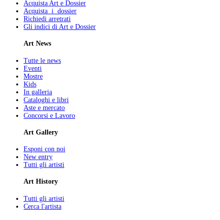
Acquista Art e Dossier
Acquista i dossier
Richiedi arretrati
Gli indici di Art e Dossier
Art News
Tutte le news
Eventi
Mostre
Kids
In galleria
Cataloghi e libri
Aste e mercato
Concorsi e Lavoro
Art Gallery
Esponi con noi
New entry
Tutti gli artisti
Art History
Tutti gli artisti
Cerca l'artista