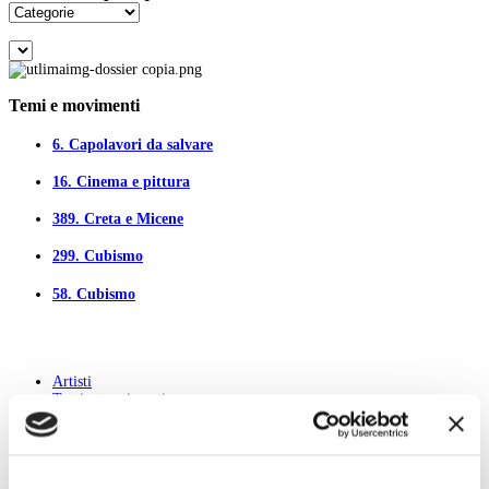
Temi e movimenti
6.
Capolavori da salvare
16.
Cinema e pittura
389.
Creta e Micene
299.
Cubismo
58.
Cubismo
Artisti
Temi e movimenti
Tutti i dossier
All
A