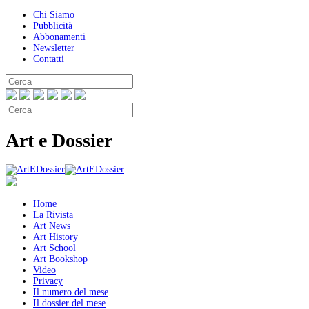
Chi Siamo
Pubblicità
Abbonamenti
Newsletter
Contatti
Art e Dossier
Home
La Rivista
Art News
Art History
Art School
Art Bookshop
Video
Privacy
Il numero del mese
Il dossier del mese