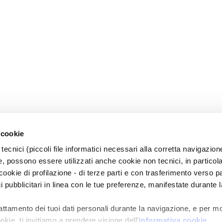
 cookie
tecnici (piccoli file informatici necessari alla corretta navigazion
, possono essere utilizzati anche cookie non tecnici, in particol
okie di profilazione - di terze parti e con trasferimento verso pa
gi pubblicitari in linea con le tue preferenze, manifestate durante l
rattamento dei tuoi dati personali durante la navigazione, e per m
okie, ti invitiamo a prendere visione dell’
informativa cookie
.