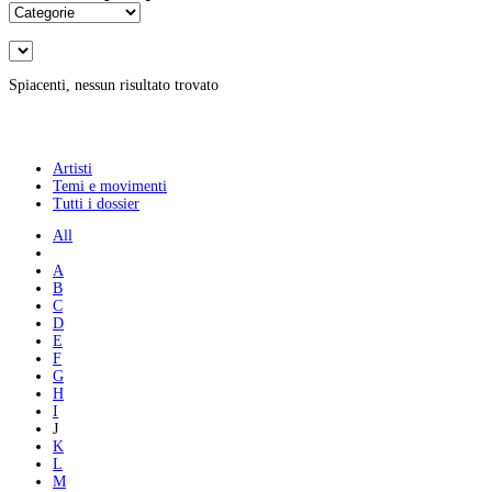
Spiacenti, nessun risultato trovato
Artisti
Temi e movimenti
Tutti i dossier
All
A
B
C
D
E
F
G
H
I
J
K
L
M