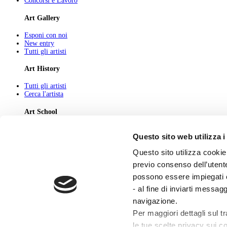
Concorsi e Lavoro
Art Gallery
Esponi con noi
New entry
Tutti gli artisti
Art History
Tutti gli artisti
Cerca l'artista
Art School
Tutti gli articoli
Questo sito web utilizza i
Cerca l'articolo
Questo sito utilizza cookie 
About
previo consenso dell’utente
Chi Siamo
possono essere impiegati co
Pubblicità
Newsletter
- al fine di inviarti messag
Privacy
navigazione.
Cerca
Contatti
Per maggiori dettagli sul t
le tue scelte privacy sui co