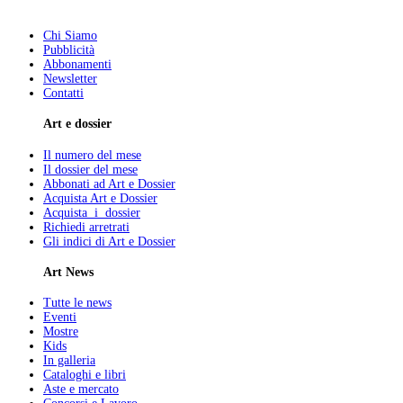
Chi Siamo
Pubblicità
Abbonamenti
Newsletter
Contatti
Art e dossier
Il numero del mese
Il dossier del mese
Abbonati ad Art e Dossier
Acquista Art e Dossier
Acquista i dossier
Richiedi arretrati
Gli indici di Art e Dossier
Art News
Tutte le news
Eventi
Mostre
Kids
In galleria
Cataloghi e libri
Aste e mercato