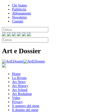
Chi Siamo
Pubblicità
Abbonamenti
Newsletter
Contatti
Art e Dossier
Home
La Rivista
Art News
Art History
Art School
Art Bookshop
Video
Privacy
Il numero del mese
Il dossier del mese