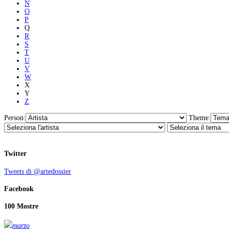
N
O
P
Q
R
S
T
U
V
W
X
Y
Z
Person:
Theme:
Twitter
Tweets di @artedossier
Facebook
100 Mostre
marzo