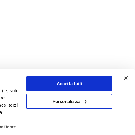
Accetta tutti
e) e, solo
are
Personalizza
esi terzi
a
odificare