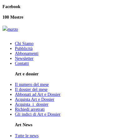
Facebook
100 Mostre
marzo
Chi Siamo
Pubblicità
Abbonamenti
Newsletter
Contatti
Art e dossier
Il numero del mese
Il dossier del mese
Abbonati ad Art e Dossier
Acquista Art e Dossier
Acquista i dossier
Richiedi arretrati
Gli indici di Art e Dossier
Art News
Tutte le news