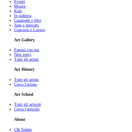
Eventi
Mostre
Kids
In galleria
Cataloghi e libri
Aste e mercato
Concorsi e Lavoro
Art Gallery
Esponi con noi
New entry
Tutti gli artisti
Art History
Tutti gli artisti
Cerca l'artista
Art School
Tutti gli articoli
Cerca l'articolo
About
Chi Siamo