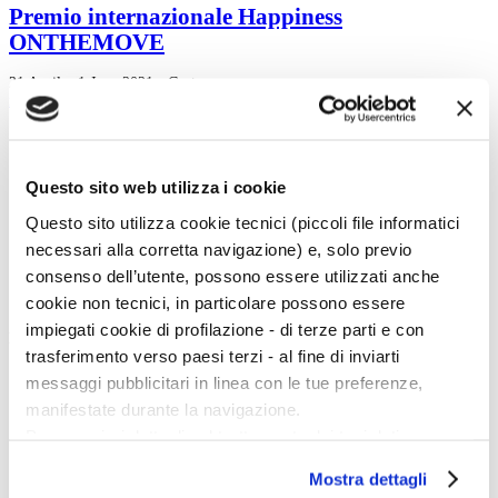
Premio internazionale Happiness
ONTHEMOVE
21 April – 1 June 2021 · Cortona
read more
1
2
Questo sito web utilizza i cookie
3
4
Questo sito utilizza cookie tecnici (piccoli file informatici
5
6
necessari alla corretta navigazione) e, solo previo
consenso dell’utente, possono essere utilizzati anche
cookie non tecnici, in particolare possono essere
impiegati cookie di profilazione - di terze parti e con
Magazine menu
trasferimento verso paesi terzi - al fine di inviarti
Tutte le news
messaggi pubblicitari in linea con le tue preferenze,
Eventi
manifestate durante la navigazione.
Grandi Mostre
Kids
Per maggiori dettagli sul trattamento dei tuoi dati
In galleria
personali durante la navigazione, e per modificare le tue
Cataloghi e libri
Mostra dettagli
Aste e mercato
scelte privacy sui cookie, ti invitiamo a prendere visione