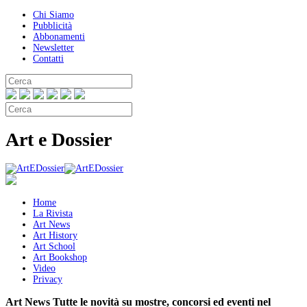
Chi Siamo
Pubblicità
Abbonamenti
Newsletter
Contatti
Art e Dossier
Home
La Rivista
Art News
Art History
Art School
Art Bookshop
Video
Privacy
Art News
Tutte le novità su mostre, concorsi ed eventi nel