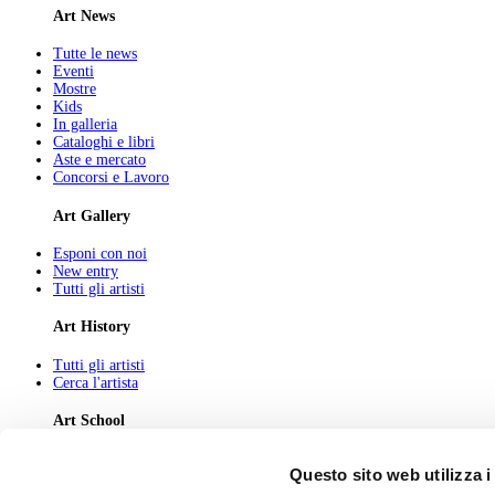
Art News
Tutte le news
Eventi
Mostre
Kids
In galleria
Cataloghi e libri
Aste e mercato
Concorsi e Lavoro
Art Gallery
Esponi con noi
New entry
Tutti gli artisti
Art History
Tutti gli artisti
Cerca l'artista
Art School
Tutti gli articoli
Questo sito web utilizza i
Cerca l'articolo