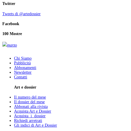
Twitter
Tweets di @artedossier
Facebook
100 Mostre
marzo
Chi Siamo
Pubblicità
Abbonamenti
Newsletter
Contatti
Art e dossier
Il numero del mese
Il dossier del mese
Abbonati alla rivista
Acquista Art e Dossier
Acquista i dossier
Richiedi arretrati
Gli indici di Art e Dossier