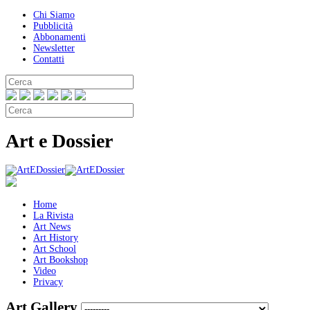
Chi Siamo
Pubblicità
Abbonamenti
Newsletter
Contatti
Art e Dossier
Home
La Rivista
Art News
Art History
Art School
Art Bookshop
Video
Privacy
Art Gallery