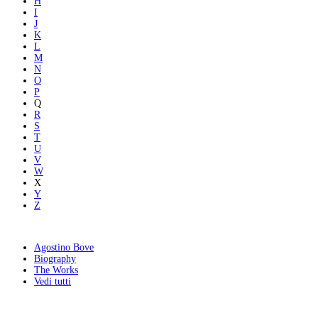
H
I
J
K
L
M
N
O
P
Q
R
S
T
U
V
W
X
Y
Z
Agostino Bove
Biography
The Works
Vedi tutti