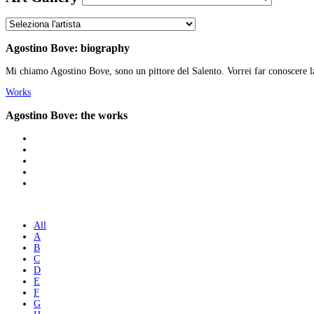
Agostino Bove: biography
Mi chiamo Agostino Bove, sono un pittore del Salento. Vorrei far conoscere l
Works
Agostino Bove: the works
All
A
B
C
D
E
F
G