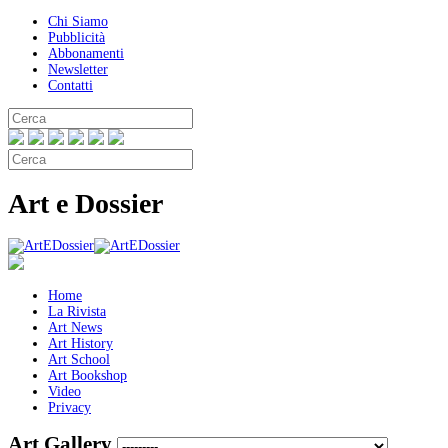
Chi Siamo
Pubblicità
Abbonamenti
Newsletter
Contatti
Art e Dossier
Home
La Rivista
Art News
Art History
Art School
Art Bookshop
Video
Privacy
Art Gallery