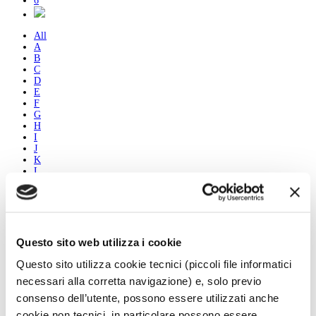
6
All
A
B
C
D
E
F
G
H
I
J
K
L
M
N
O
P
Q
R
Questo sito web utilizza i cookie
S
T
Questo sito utilizza cookie tecnici (piccoli file informatici
U
necessari alla corretta navigazione) e, solo previo
V
W
consenso dell’utente, possono essere utilizzati anche
X
cookie non tecnici, in particolare possono essere