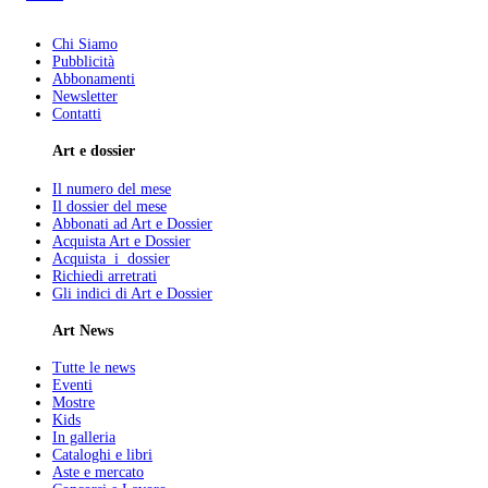
Chi Siamo
Pubblicità
Abbonamenti
Newsletter
Contatti
Art e dossier
Il numero del mese
Il dossier del mese
Abbonati ad Art e Dossier
Acquista Art e Dossier
Acquista i dossier
Richiedi arretrati
Gli indici di Art e Dossier
Art News
Tutte le news
Eventi
Mostre
Kids
In galleria
Cataloghi e libri
Aste e mercato