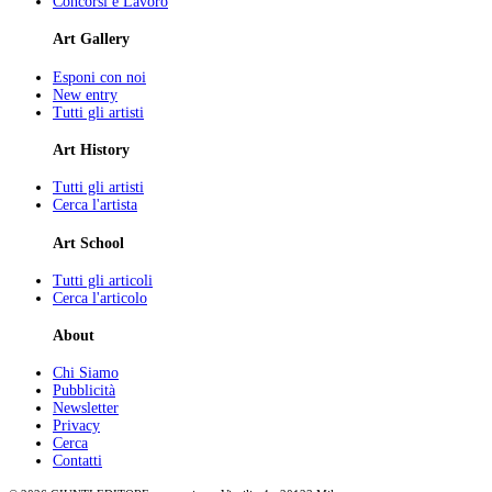
Concorsi e Lavoro
Art Gallery
Esponi con noi
New entry
Tutti gli artisti
Art History
Tutti gli artisti
Cerca l'artista
Art School
Tutti gli articoli
Cerca l'articolo
About
Chi Siamo
Pubblicità
Newsletter
Privacy
Cerca
Contatti