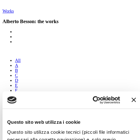
Works
Alberto Besson: the works
All
A
B
C
D
E
F
G
H
I
J
K
L
Questo sito web utilizza i cookie
M
N
Questo sito utilizza cookie tecnici (piccoli file informatici
O
necessari alla corretta navigazione) e, solo previo