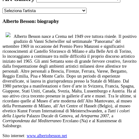
Alberto Besson: biography
Alberto Besson nasce a Crema nel 1949 ove tuttora risiede. Il positivo
giudizio di Vanni Scheiwiller sul settimanale “Panorama” del
settembre 1969 in occasione del Premio Piero Manzoni e significativi
riconoscimenti al Castello Sforzesco di Milano e alla Belle Arti di Torino,
lo incoraggiano a continuare tra mille difficoltà il proprio discorso artistico
iniziato nel 1965. Gli anni Settanta sono di grande fervore creativo, favorito
dalla frequentazione degli ambienti artistici milanesi dove allestisce tre
personali. Altre personali a Brescia, Firenze, Ferrara, Varese, Bergamo,
Reggio Emilia, Pisa e Monte Carlo. Dopo un periodo di esperienze
diversificate, si laurea in giurisprudenza presso la Statale di Milano. Dal
1980 partecipa a manifestazioni e fiere d’arte in Svizzera, Francia, Spagna,
Giappone, Stati Uniti, Canada, Svezia, Malta, Lussemburgo e Austria. Ha al
suo attivo circa trecento presenze in gallerie d’arte e musei. Tra le ultime, si
ricordano quelle al Museo d’arte moderna dell’Alto Mantovano, al museo
della Permanente di Milano, all’Art Centre of Hasselt (Belgio), al museo
elvetico Kunst Forum International di Meisterschwanden, a
Tutti i colori
della Liguria
Palazzo Ducale di Genova, ad
Arteparma 2007
, a
Corrispondenza dal Mediterraneo
Ercolano (Na) e al Kunstmesse di
Salisburgo.
Sito internet:
www.albertobesson.net