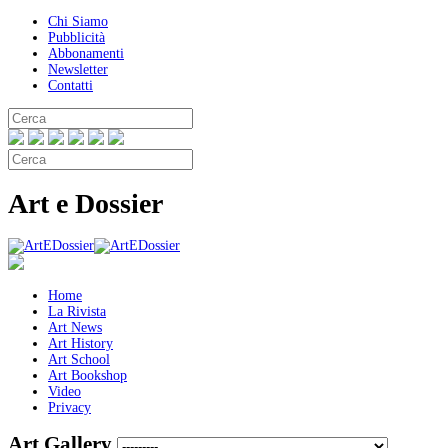
Chi Siamo
Pubblicità
Abbonamenti
Newsletter
Contatti
Art e Dossier
Home
La Rivista
Art News
Art History
Art School
Art Bookshop
Video
Privacy
Art Gallery