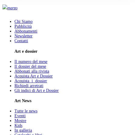
marzo
Chi Siamo
Pubblicità
Abbonamenti
Newsletter
Contatti
Art e dossier
Il numero del mese
Il dossier del mese
Abbonati alla rivista
Acquista Art e Dossier
Acquista i dossier
Richiedi arretrati
Gli indici di Art e Dossier
Art News
Tutte le news
Eventi
Mostre
Kids
In galleria