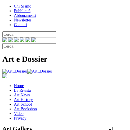
Chi Siamo
Pubblicità
Abbonamenti
Newsletter
Contatti
Art e Dossier
Home
La Rivista
Art News
Art History
Art School
Art Bookshop
Video
Privacy
Art Gallery