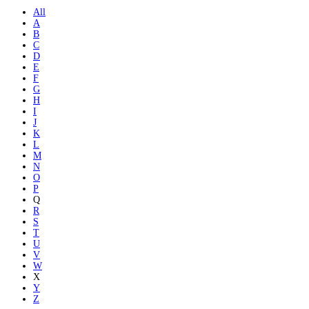
All
A
B
C
D
E
F
G
H
I
J
K
L
M
N
O
P
Q
R
S
T
U
V
W
X
Y
Z