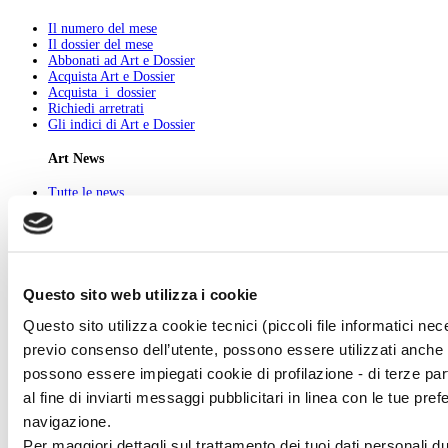
Il numero del mese
Il dossier del mese
Abbonati ad Art e Dossier
Acquista Art e Dossier
Acquista i dossier
Richiedi arretrati
Gli indici di Art e Dossier
Art News
Tutte le news
Eventi
Mostre
Kids
In galleria
Cataloghi e libri
Aste e mercato
Questo sito web utilizza i cookie
Concorsi e Lavoro
Questo sito utilizza cookie tecnici (piccoli file informatici ne
Art Gallery
previo consenso dell’utente, possono essere utilizzati anche c
possono essere impiegati cookie di profilazione - di terze par
Esponi con noi
New entry
al fine di inviarti messaggi pubblicitari in linea con le tue pr
Tutti gli artisti
navigazione.
Art History
Per maggiori dettagli sul trattamento dei tuoi dati personali d