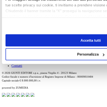
tue scelte privacy sui cookie, ti invitiamo a prendere visione d
Tutti gli artisti
Cerca l'artista
Chiudendo il banner tramite la “X” prosegui la navigazione s
installazione dei soli cookie tecnici. Selezionando “Accetta tut
Art School
che potrai revocare in ogni momento
Revoca
Tutti gli articoli
Cerca l'articolo
About
Accetta tutti
Chi Siamo
Pubblicità
Personalizza
Newsletter
Privacy
Cerca
Contatti
© 2026 GIUNTI EDITORE s.p.a., piazza Virgilio 4 - 20123 Milano
Codice fiscale e numero d'iscrizione al Registro Imprese di Milano - 80009810484
Capitale sociale € 8.000.000,00 i.v.
powered by ZUMEDIA