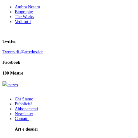
Ambra Notaro
Biography
The Works
Vedi tutti
Twitter
Tweets di @artedossier
Facebook
100 Mostre
marzo
Chi Siamo
Pubblicità
Abbonamenti
Newsletter
Contatti
Art e dossier