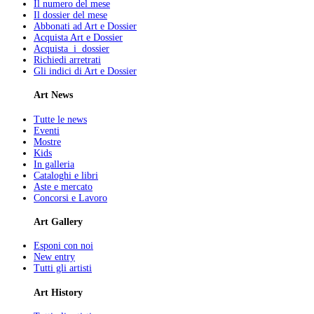
Il numero del mese
Il dossier del mese
Abbonati ad Art e Dossier
Acquista Art e Dossier
Acquista i dossier
Richiedi arretrati
Gli indici di Art e Dossier
Art News
Tutte le news
Eventi
Mostre
Kids
In galleria
Cataloghi e libri
Aste e mercato
Concorsi e Lavoro
Art Gallery
Esponi con noi
New entry
Tutti gli artisti
Art History