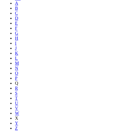
A
B
C
D
E
F
G
H
I
J
K
L
M
N
O
P
Q
R
S
T
U
V
W
X
Y
Z