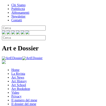
Chi Siamo
Pubblicità
Abbonamenti
Newsletter
Contatti
Art e Dossier
Home
La Rivista
Art News
Art History
Art School
Art Bookshop
Video
Privacy
Il numero del mese
Il dossier del mese