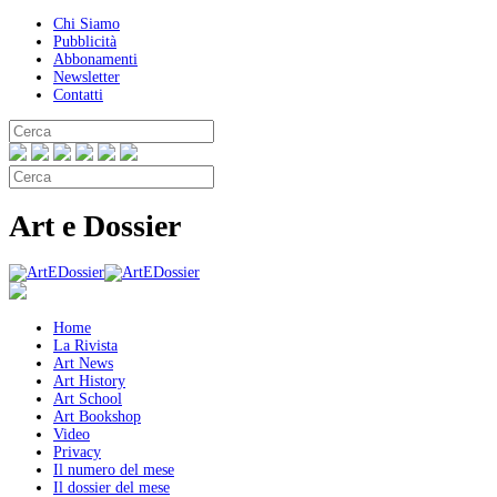
Chi Siamo
Pubblicità
Abbonamenti
Newsletter
Contatti
Art e Dossier
Home
La Rivista
Art News
Art History
Art School
Art Bookshop
Video
Privacy
Il numero del mese
Il dossier del mese