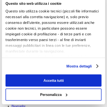
C
Questo sito web utilizza i cookie
D
E
Questo sito utilizza cookie tecnici (piccoli file informatici
F
G
necessari alla corretta navigazione) e, solo previo
H
consenso dell’utente, possono essere utilizzati anche
I
J
cookie non tecnici, in particolare possono essere
K
impiegati cookie di profilazione - di terze parti e con
L
M
trasferimento verso paesi terzi - al fine di inviarti
N
messaggi pubblicitari in linea con le tue preferenze,
O
P
manifestate durante la navigazione.
Q
Per maggiori dettagli sul trattamento dei tuoi dati
R
S
personali durante la navigazione, e per modificare le tue
T
Mostra dettagli
scelte privacy sui cookie, ti invitiamo a prendere visione
U
V
dell’
informativa cookie
.
W
Chiudendo il banner tramite la “X” prosegui la
Accetta tutti
X
Y
navigazione senza alcuna profilazione e con installazione
Z
dei soli cookie tecnici. Selezionando “Accetta tutti” presti
Personalizza
il tuo consenso alla profilazione che potrai revocare in
ogni momento
Revoca
Angelo Maggi
Biography