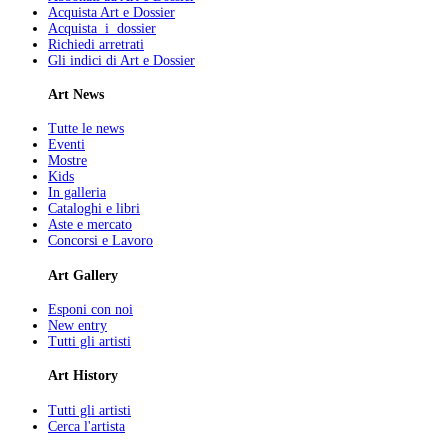
Acquista Art e Dossier
Acquista i dossier
Richiedi arretrati
Gli indici di Art e Dossier
Art News
Tutte le news
Eventi
Mostre
Kids
In galleria
Cataloghi e libri
Aste e mercato
Concorsi e Lavoro
Art Gallery
Esponi con noi
New entry
Tutti gli artisti
Art History
Tutti gli artisti
Cerca l'artista