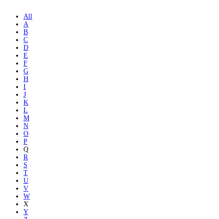
All
A
B
C
D
E
F
G
H
I
J
K
L
M
N
O
P
Q
R
S
T
U
V
W
X
Y