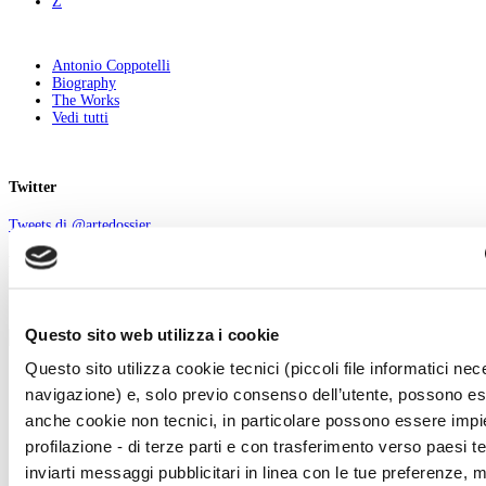
Z
Antonio Coppotelli
Biography
The Works
Vedi tutti
Twitter
Tweets di @artedossier
Facebook
100 Mostre
Questo sito web utilizza i cookie
marzo
Questo sito utilizza cookie tecnici (piccoli file informatici nec
Chi Siamo
navigazione) e, solo previo consenso dell’utente, possono ess
Pubblicità
anche cookie non tecnici, in particolare possono essere impie
Abbonamenti
Newsletter
profilazione - di terze parti e con trasferimento verso paesi terz
Contatti
inviarti messaggi pubblicitari in linea con le tue preferenze, 