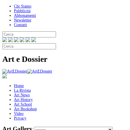
Chi Siamo
Pubblicità
Abbonamenti
Newsletter
Contatti
Art e Dossier
Home
La Rivista
Art News
Art History
Art School
Art Bookshop
Video
Privacy
Art Gallery