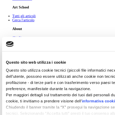
Art School
Tutti gli articoli
Cerca l'articolo
About
Chi Siamo
Pubblicità
Newsletter
Privacy
Cerca
Contatti
Questo sito web utilizza i cookie
© 2026 GIUNTI EDITORE s.p.a., piazza Virgilio 4 - 20123 Milano
Questo sito utilizza cookie tecnici (piccoli file informatici n
Codice fiscale e numero d'iscrizione al Registro Imprese di Milano - 80009810484
Capitale sociale € 8.000.000,00 i.v.
dell’utente, possono essere utilizzati anche cookie non tecnic
profilazione - di terze parti e con trasferimento verso paesi terz
powered by ZUMEDIA
preferenze, manifestate durante la navigazione.
Per maggiori dettagli sul trattamento dei tuoi dati personali d
cookie, ti invitiamo a prendere visione dell’
informativa cook
Chiudendo il banner tramite la “X” prosegui la navigazione se
tecnici. Selezionando “Accetta tutti” presti il tuo consenso a