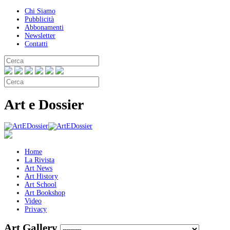
Chi Siamo
Pubblicità
Abbonamenti
Newsletter
Contatti
Art e Dossier
Home
La Rivista
Art News
Art History
Art School
Art Bookshop
Video
Privacy
Art Gallery