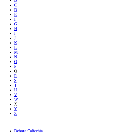
B
C
D
E
F
G
H
I
J
K
L
M
N
O
P
Q
R
S
T
U
V
W
X
Y
Z
Debora Calicchia