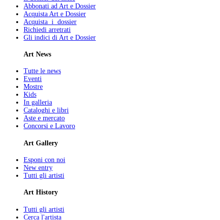
Abbonati ad Art e Dossier
Acquista Art e Dossier
Acquista i dossier
Richiedi arretrati
Gli indici di Art e Dossier
Art News
Tutte le news
Eventi
Mostre
Kids
In galleria
Cataloghi e libri
Aste e mercato
Concorsi e Lavoro
Art Gallery
Esponi con noi
New entry
Tutti gli artisti
Art History
Tutti gli artisti
Cerca l'artista