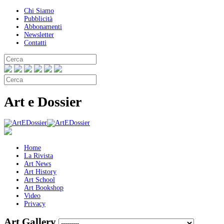
Chi Siamo
Pubblicità
Abbonamenti
Newsletter
Contatti
Art e Dossier
Home
La Rivista
Art News
Art History
Art School
Art Bookshop
Video
Privacy
Art Gallery