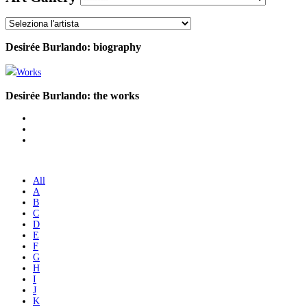
Desirée Burlando: biography
Works
Desirée Burlando: the works
All
A
B
C
D
E
F
G
H
I
J
K