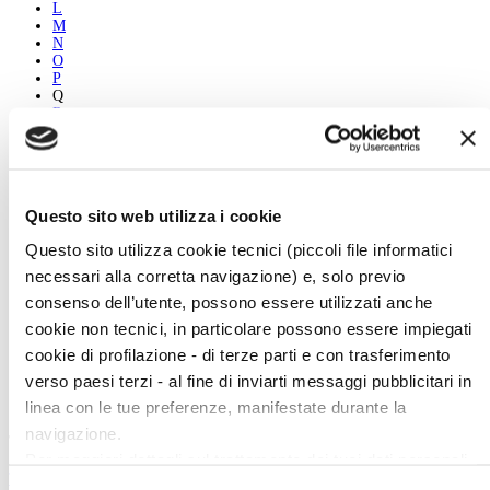
L
M
N
O
P
Q
R
S
T
U
V
W
Questo sito web utilizza i cookie
X
Y
Questo sito utilizza cookie tecnici (piccoli file informatici
Z
necessari alla corretta navigazione) e, solo previo
consenso dell’utente, possono essere utilizzati anche
Desirée Burlando
cookie non tecnici, in particolare possono essere impiegati
Biography
cookie di profilazione - di terze parti e con trasferimento
The Works
Vedi tutti
verso paesi terzi - al fine di inviarti messaggi pubblicitari in
linea con le tue preferenze, manifestate durante la
navigazione.
Twitter
Per maggiori dettagli sul trattamento dei tuoi dati personali
Tweets di @artedossier
durante la navigazione, e per modificare le tue scelte