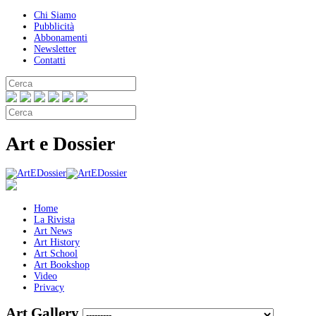
Chi Siamo
Pubblicità
Abbonamenti
Newsletter
Contatti
Art e Dossier
Home
La Rivista
Art News
Art History
Art School
Art Bookshop
Video
Privacy
Art Gallery