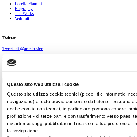
Lorella Flamini
Biography
The Works
Vedi tutti
Twitter
Tweets di @artedossier
Facebook
100 Mostre
marzo
Questo sito web utilizza i cookie
Questo sito utilizza cookie tecnici (piccoli file informatici nec
Chi Siamo
Pubblicità
navigazione) e, solo previo consenso dell’utente, possono ess
Abbonamenti
anche cookie non tecnici, in particolare possono essere impie
Newsletter
Contatti
profilazione - di terze parti e con trasferimento verso paesi terz
inviarti messaggi pubblicitari in linea con le tue preferenze, 
Art e dossier
la navigazione.
Il numero del mese