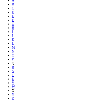
A
B
C
D
E
F
G
H
I
J
K
L
M
N
O
P
Q
R
S
T
U
V
W
X
Y
Z