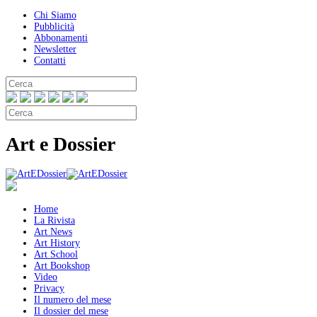
Chi Siamo
Pubblicità
Abbonamenti
Newsletter
Contatti
Art e Dossier
Home
La Rivista
Art News
Art History
Art School
Art Bookshop
Video
Privacy
Il numero del mese
Il dossier del mese