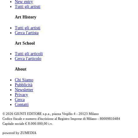
New entry
Tutti gli artisti
Art History
Tutti gli artisti
Cerca l'artista
Art School
Tutti gli articoli
Cerca l'articolo
About
Chi Siamo
Pubblicità
Newsletter
Privacy
Cerca
Contatti
© 2026 GIUNTI EDITORE s.p.a., piazza Virgilio 4 - 20123 Milano
Codice fiscale e numero d'iscrizione al Registro Imprese di Milano - 80009810484
Capitale sociale € 8.000.000,00 i.v.
powered by ZUMEDIA