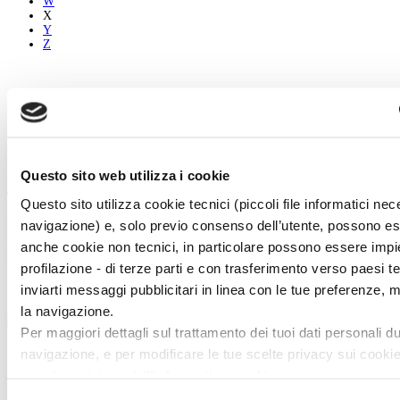
W
X
Y
Z
mario raineri
Biography
The Works
Vedi tutti
Questo sito web utilizza i cookie
Twitter
Questo sito utilizza cookie tecnici (piccoli file informatici nec
navigazione) e, solo previo consenso dell’utente, possono ess
Tweets di @artedossier
anche cookie non tecnici, in particolare possono essere impie
Facebook
profilazione - di terze parti e con trasferimento verso paesi terz
inviarti messaggi pubblicitari in linea con le tue preferenze, 
100 Mostre
la navigazione.
marzo
Per maggiori dettagli sul trattamento dei tuoi dati personali du
navigazione, e per modificare le tue scelte privacy sui cookie,
Chi Siamo
prendere visione dell’
informativa cookie
.
Pubblicità
Abbonamenti
Chiudendo il banner tramite la “X” prosegui la navigazione s