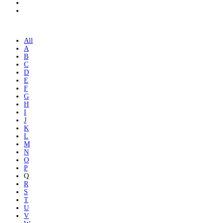
All
A
B
C
D
E
F
G
H
I
J
K
L
M
N
O
P
Q
R
S
T
U
V