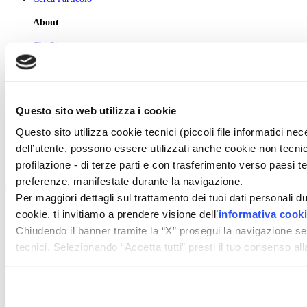
About
Chi Siamo
Pubblicità
Newsletter
Privacy
Cerca
Contatti
Questo sito web utilizza i cookie
© 2026 GIUNTI EDITORE s.p.a., piazza Virgilio 4 - 20123 Milano
Questo sito utilizza cookie tecnici (piccoli file informatici n
Codice fiscale e numero d'iscrizione al Registro Imprese di Milano - 80009810484
Capitale sociale € 8.000.000,00 i.v.
dell’utente, possono essere utilizzati anche cookie non tecnic
profilazione - di terze parti e con trasferimento verso paesi terz
powered by ZUMEDIA
preferenze, manifestate durante la navigazione.
Per maggiori dettagli sul trattamento dei tuoi dati personali d
cookie, ti invitiamo a prendere visione dell’
informativa cook
Chiudendo il banner tramite la “X” prosegui la navigazione se
tecnici. Selezionando “Accetta tutti” presti il tuo consenso a