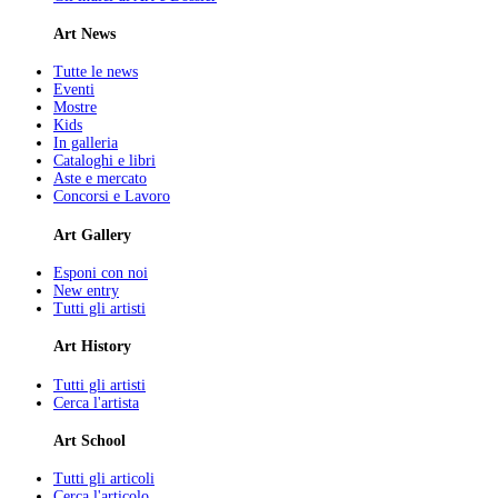
Art News
Tutte le news
Eventi
Mostre
Kids
In galleria
Cataloghi e libri
Aste e mercato
Concorsi e Lavoro
Art Gallery
Esponi con noi
New entry
Tutti gli artisti
Art History
Tutti gli artisti
Cerca l'artista
Art School
Tutti gli articoli
Cerca l'articolo