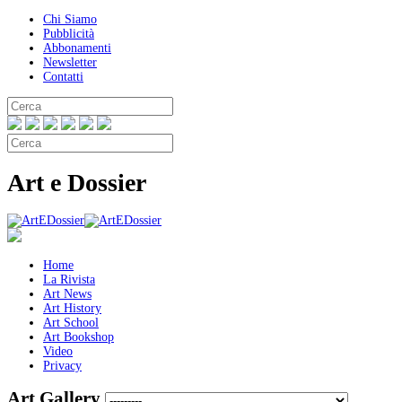
Chi Siamo
Pubblicità
Abbonamenti
Newsletter
Contatti
Art e Dossier
Home
La Rivista
Art News
Art History
Art School
Art Bookshop
Video
Privacy
Art Gallery