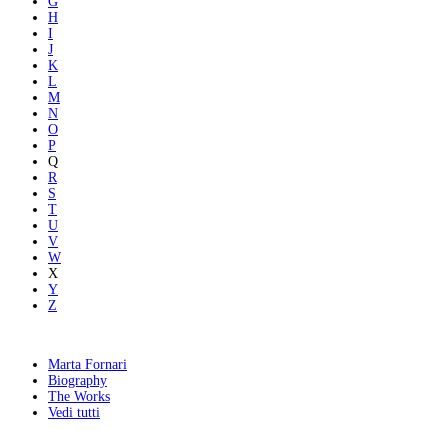
G
H
I
J
K
L
M
N
O
P
Q
R
S
T
U
V
W
X
Y
Z
Marta Fornari
Biography
The Works
Vedi tutti