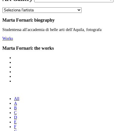
Marta Fornari: biography
Studentessa all'accademia di belle arti dell'Aquila, fotografa
Works
Marta Fornari: the works
All
A
B
C
D
E
F