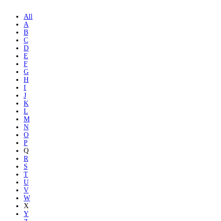
All
A
B
C
D
E
F
G
H
I
J
K
L
M
N
O
P
Q
R
S
T
U
V
W
X
Y