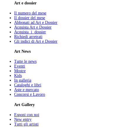
Art e dossier
Il numero del mese
Il dossier del mese
Abbonati ad Art e Dossier
Acquista Art e Dossier
Acquista i dossier
Richiedi arretrati
Gli indici di Art e Dossier
Art News
Tutte le news
Eventi
Mostre
Kids
In galleria
Cataloghi e libri
Aste e mercato
Concorsi e Lavoro
Art Gallery
Esponi con noi
New entry
Tutti gli artisti