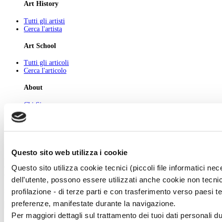
Art History
Tutti gli artisti
Cerca l'artista
Art School
Tutti gli articoli
Cerca l'articolo
About
Chi Siamo
Pubblicità
Newsletter
Privacy
Cerca
Contatti
Questo sito web utilizza i cookie
© 2026 GIUNTI EDITORE s.p.a., piazza Virgilio 4 - 20123 Milano
Questo sito utilizza cookie tecnici (piccoli file informatici n
Codice fiscale e numero d'iscrizione al Registro Imprese di Milano - 80009810484
Capitale sociale € 8.000.000,00 i.v.
dell’utente, possono essere utilizzati anche cookie non tecnic
powered by ZUMEDIA
profilazione - di terze parti e con trasferimento verso paesi terz
preferenze, manifestate durante la navigazione.
Per maggiori dettagli sul trattamento dei tuoi dati personali d