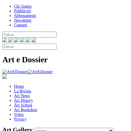
Chi Siamo
Pubblicità
Abbonamenti
Newsletter
Contatti
Art e Dossier
Home
La Rivista
Art News
Art History
Art School
Art Bookshop
Video
Privacy
Art Gallery