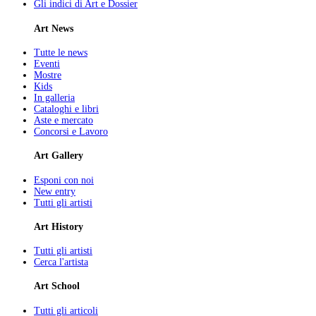
Gli indici di Art e Dossier
Art News
Tutte le news
Eventi
Mostre
Kids
In galleria
Cataloghi e libri
Aste e mercato
Concorsi e Lavoro
Art Gallery
Esponi con noi
New entry
Tutti gli artisti
Art History
Tutti gli artisti
Cerca l'artista
Art School
Tutti gli articoli