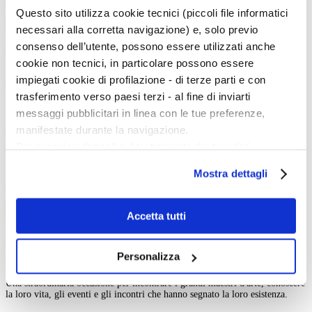
Questo sito utilizza cookie tecnici (piccoli file informatici
Salita al Calvario
necessari alla corretta navigazione) e, solo previo
La salita al Calvario
consenso dell’utente, possono essere utilizzati anche
INDIETRO
cookie non tecnici, in particolare possono essere
impiegati cookie di profilazione - di terze parti e con
Cerca nell'iconografia
trasferimento verso paesi terzi - al fine di inviarti
Iconografia:
messaggi pubblicitari in linea con le tue preferenze,
Keywords:
manifestate durante la navigazione.
In:
Per maggiori dettagli sul trattamento dei tuoi dati
Body
personali durante la navigazione, e per modificare le tue
Titolo
Mostra dettagli
scelte privacy sui cookie, ti invitiamo a prendere visione
Tipo:
dell’
informativa cookie
.
Cerca
Chiudendo il banner tramite la “X” prosegui la
Accetta tutti
navigazione senza alcuna profilazione e con installazione
La vita e le opere dei grandi artisti dal Duecento al Novecento.
dei soli cookie tecnici. Selezionando “Accetta tutti” presti
Personalizza
Art History è la sezione di Artedossier.it dedicata ai grandi artisti del passato
il tuo consenso alla profilazione che potrai revocare in
e ai loro capolavori.
ogni momento
Revoca
Una straordinaria occasione per incontrare i grandi maestri d'arte, conoscere
la loro vita, gli eventi e gli incontri che hanno segnato la loro esistenza.