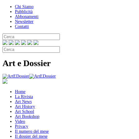
Chi Siamo
Pubblicità
Abbonamenti
Newsletter
Contatti
Art e Dossier
Home
La Rivista
Art News
Art History
Art School
Art Bookshop
Video
Privacy
Il numero del mese
Il dossier del mese