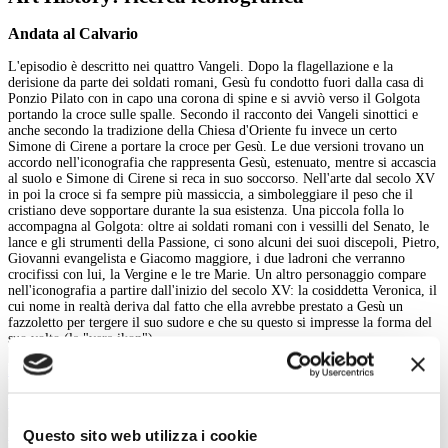
Andata al Calvario
L'episodio è descritto nei quattro Vangeli. Dopo la flagellazione e la
derisione da parte dei soldati romani, Gesù fu condotto fuori dalla casa di
Ponzio Pilato con in capo una corona di spine e si avviò verso il Golgota
portando la croce sulle spalle. Secondo il racconto dei Vangeli sinottici e
anche secondo la tradizione della Chiesa d'Oriente fu invece un certo
Simone di Cirene a portare la croce per Gesù. Le due versioni trovano un
accordo nell'iconografia che rappresenta Gesù, estenuato, mentre si accascia
al suolo e Simone di Cirene si reca in suo soccorso. Nell'arte dal secolo XV
in poi la croce si fa sempre più massiccia, a simboleggiare il peso che il
cristiano deve sopportare durante la sua esistenza. Una piccola folla lo
accompagna al Golgota: oltre ai soldati romani con i vessilli del Senato, le
lance e gli strumenti della Passione, ci sono alcuni dei suoi discepoli, Pietro,
Giovanni evangelista e Giacomo maggiore, i due ladroni che verranno
crocifissi con lui, la Vergine e le tre Marie. Un altro personaggio compare
nell'iconografia a partire dall'inizio del secolo XV: la cosiddetta Veronica, il
cui nome in realtà deriva dal fatto che ella avrebbe prestato a Gesù un
fazzoletto per tergere il suo sudore e che su questo si impresse la forma del
suo volto (la "vera ikon").
Maestà (faccia posteriore)
L’andata al Calvario
Questo sito web utilizza i cookie
L’andata al Calvario