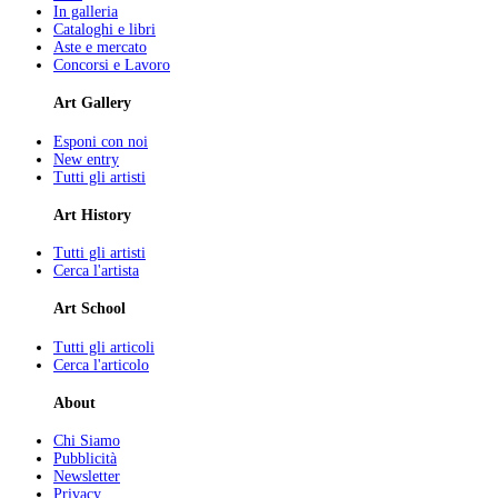
In galleria
Cataloghi e libri
Aste e mercato
Concorsi e Lavoro
Art Gallery
Esponi con noi
New entry
Tutti gli artisti
Art History
Tutti gli artisti
Cerca l'artista
Art School
Tutti gli articoli
Cerca l'articolo
About
Chi Siamo
Pubblicità
Newsletter
Privacy