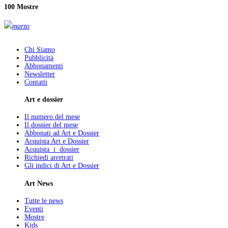
100 Mostre
marzo
Chi Siamo
Pubblicità
Abbonamenti
Newsletter
Contatti
Art e dossier
Il numero del mese
Il dossier del mese
Abbonati ad Art e Dossier
Acquista Art e Dossier
Acquista i dossier
Richiedi arretrati
Gli indici di Art e Dossier
Art News
Tutte le news
Eventi
Mostre
Kids