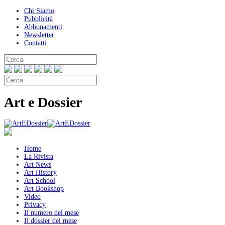
Chi Siamo
Pubblicità
Abbonamenti
Newsletter
Contatti
Art e Dossier
Home
La Rivista
Art News
Art History
Art School
Art Bookshop
Video
Privacy
Il numero del mese
Il dossier del mese