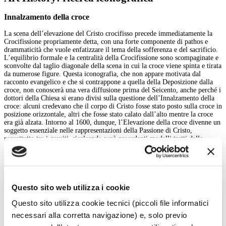
Innalzamento della croce
La scena dell’elevazione del Cristo crocifisso precede immediatamente la
Crocifissione propriamente detta, con una forte componente di pathos e
drammaticità che vuole enfatizzare il tema della sofferenza e del sacrificio.
L’equilibrio formale e la centralità della Crocifissione sono scompaginate e
sconvolte dal taglio diagonale della scena in cui la croce viene spinta e tirata
da numerose figure. Questa iconografia, che non appare motivata dal
racconto evangelico e che si contrappone a quella della Deposizione dalla
croce, non conoscerà una vera diffusione prima del Seicento, anche perché i
dottori della Chiesa si erano divisi sulla questione dell’Innalzamento della
croce: alcuni credevano che il corpo di Cristo fosse stato posto sulla croce in
posizione orizzontale, altri che fosse stato calato dall’alto mentre la croce
era già alzata. Intorno al 1600, dunque, l’Elevazione della croce divenne un
soggetto essenziale nelle rappresentazioni della Passione di Cristo,
soprattutto tra i gesuiti, ricalcando però precedenti modelli tratti dalle
xilografie tedesche del tardo Quattrocento e del primo Cinquecento (Hans
Baldung Grien, Albrecht Altdorfer), interpretati in senso barocco.
Innalzamento della croce
Questo sito web utilizza i cookie
Innalzamento della croce
INDIETRO
Questo sito utilizza cookie tecnici (piccoli file informatici
necessari alla corretta navigazione) e, solo previo
Cerca nell'iconografia