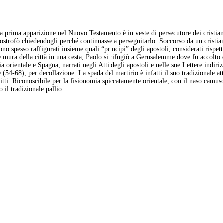
ua prima apparizione nel Nuovo Testamento è in veste di persecutore dei cristia
postrofò chiedendogli perché continuasse a perseguitarlo. Soccorso da un cristia
o spesso raffigurati insieme quali “principi” degli apostoli, considerati rispett
le mura della città in una cesta, Paolo si rifugiò a Gerusalemme dove fu accolt
 orientale e Spagna, narrati negli Atti degli apostoli e nelle sue Lettere indiri
54-68), per decollazione. La spada del martirio è infatti il suo tradizionale at
itti. Riconoscibile per la fisionomia spiccatamente orientale, con il naso camuso
o il tradizionale pallio.