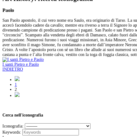
Paolo
San Paolo apostolo, il cui vero nome era Saulo, era originario di Tarso. La s
accecò facendolo cadere da cavallo; mentre era riverso a terra il Signore lo a
divenendo campione di predicazione presso i pagani. San Paolo e san Pietro son
“circoncisi”. Scampato alla vendetta degli ebrei di Damasco, calato fuori dal
predicazione. Numerosi furono i suoi viaggi missionari, in Asia Minore, Grecia
aver sconfitto il mago Simone, fu condannato a morte dall’imperatore Nerone (
Cristo. A volte l’apostolo porta con sé un libro che allude ai suoi numerosi scr
castana a punta e l’alta fronte calva, vestito con la toga di foggia classica, sott
I santi Pietro e Paolo
INDIETRO
1
2
Cerca nell'iconografia
Iconografia:
Keywords: