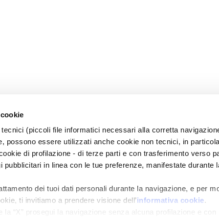
 cookie
tecnici (piccoli file informatici necessari alla corretta navigazion
, possono essere utilizzati anche cookie non tecnici, in particol
okie di profilazione - di terze parti e con trasferimento verso pa
gi pubblicitari in linea con le tue preferenze, manifestate durante l
rattamento dei tuoi dati personali durante la navigazione, e per m
okie, ti invitiamo a prendere visione dell’
informativa cookie
.
e la “X” prosegui la navigazione senza alcuna profilazione e con