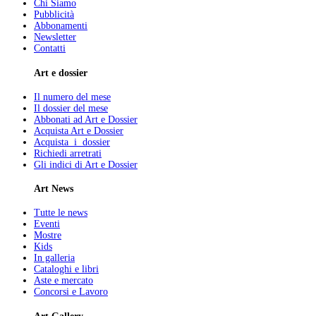
Chi Siamo
Pubblicità
Abbonamenti
Newsletter
Contatti
Art e dossier
Il numero del mese
Il dossier del mese
Abbonati ad Art e Dossier
Acquista Art e Dossier
Acquista i dossier
Richiedi arretrati
Gli indici di Art e Dossier
Art News
Tutte le news
Eventi
Mostre
Kids
In galleria
Cataloghi e libri
Aste e mercato
Concorsi e Lavoro