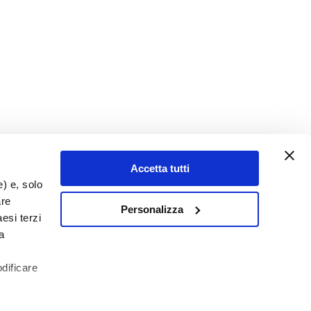
Accetta tutti
e) e, solo
are
Personalizza
esi terzi
a
odificare