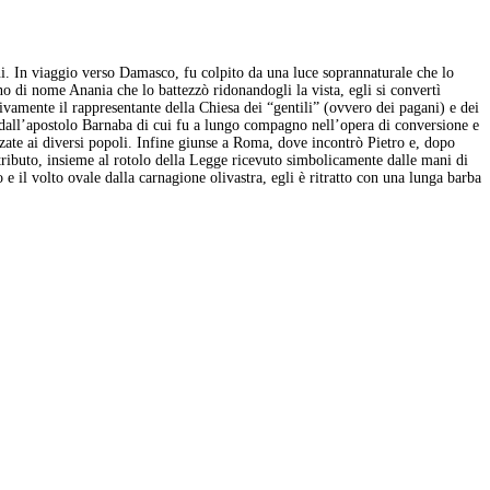
ni. In viaggio verso Damasco, fu colpito da una luce soprannaturale che lo
no di nome Anania che lo battezzò ridonandogli la vista, egli si convertì
ivamente il rappresentante della Chiesa dei “gentili” (ovvero dei pagani) e dei
o dall’apostolo Barnaba di cui fu a lungo compagno nell’opera di conversione e
zzate ai diversi popoli. Infine giunse a Roma, dove incontrò Pietro e, dopo
tributo, insieme al rotolo della Legge ricevuto simbolicamente dalle mani di
 e il volto ovale dalla carnagione olivastra, egli è ritratto con una lunga barba