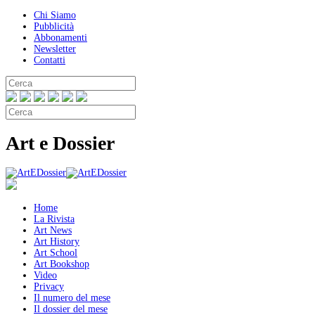
Chi Siamo
Pubblicità
Abbonamenti
Newsletter
Contatti
Art e Dossier
Home
La Rivista
Art News
Art History
Art School
Art Bookshop
Video
Privacy
Il numero del mese
Il dossier del mese