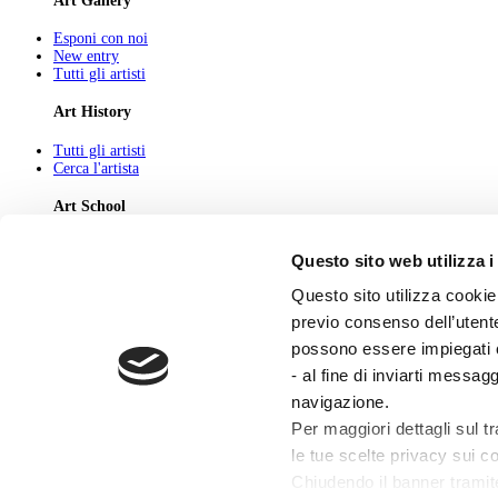
Art Gallery
Esponi con noi
New entry
Tutti gli artisti
Art History
Tutti gli artisti
Cerca l'artista
Art School
Tutti gli articoli
Questo sito web utilizza i
Cerca l'articolo
Questo sito utilizza cookie 
About
previo consenso dell’utente
Chi Siamo
possono essere impiegati co
Pubblicità
Newsletter
- al fine di inviarti messag
Privacy
navigazione.
Cerca
Contatti
Per maggiori dettagli sul t
le tue scelte privacy sui co
© 2026 GIUNTI EDITORE s.p.a., piazza Virgilio 4 - 20123 Milano
Codice fiscale e numero d'iscrizione al Registro Imprese di Milano - 80009810484
Chiudendo il banner tramit
Capitale sociale € 8.000.000,00 i.v.