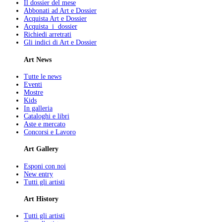
Il dossier del mese
Abbonati ad Art e Dossier
Acquista Art e Dossier
Acquista i dossier
Richiedi arretrati
Gli indici di Art e Dossier
Art News
Tutte le news
Eventi
Mostre
Kids
In galleria
Cataloghi e libri
Aste e mercato
Concorsi e Lavoro
Art Gallery
Esponi con noi
New entry
Tutti gli artisti
Art History
Tutti gli artisti