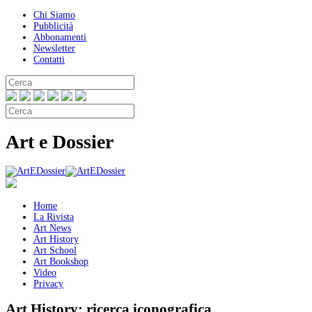
Chi Siamo
Pubblicità
Abbonamenti
Newsletter
Contatti
Art e Dossier
Home
La Rivista
Art News
Art History
Art School
Art Bookshop
Video
Privacy
Art History:
ricerca iconografica