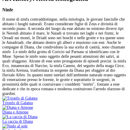
Ninfe
Il nome di ninfa contraddistingue, nella mitologia, le giovani fanciulle che
abitano i luoghi naturali. Erano considerate figlie di Zeus e divinità di
secondo piano. A seconda del luogo da esse abitato ne esistono diversi tipi:
le Nereidi abitano il mare, le Naiadi si trovano nei laghi e nei fiumi, le
Oreadi sui monti, le Driadi sono nei boschi e nelle grotte e tra queste sono
le Amadriadi, che abitano dentro gli alberi e muoiono con essi. Anche le
compagne di Diana, che condividono la sua scelta di castità, sono chiamate
ninfe. Le ninfe della grotta di Coricio sul Parnaso si identificano con le
Muse. Spesso le ninfe sono oggetto delle pesanti attenzioni dei satiri, ai
quali sfuggono. Alcune di esse sono protagoniste di episodi precisi: la ninfa
Eco, innamorata di Narciso, la ninfa Canens, del seguito della maga Circe,
la ninfa Aretusa, trasformata in sorgente da Diana per sfuggire al dio
fluviale Alfeo. In quanto numi tutelari dell'ambiente naturale erano oggetto
di venerazione presso le foreste, le grotte e soprattutto le sorgenti, in
prossimità delle quali si costruivano i cosiddetti "ninfei", fontane a esse
dedicate e che in epoca romana e moderna costituirono l'arredo sfarzoso di
giardini.
Trionfo di Galatea
Diana e Atteone
La caccia di Diana