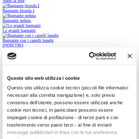
Nudo al sole
Bagnante bionda I
Bagnante seduta
Le grandi bagnanti
Bagnante con i capelli lunghi
INDIETRO
Cerca nell'iconografia
Iconografia:
Questo sito web utilizza i cookie
Keywords:
In:
Questo sito utilizza cookie tecnici (piccoli file informatici
necessari alla corretta navigazione) e, solo previo
Body
Titolo
consenso dell’utente, possono essere utilizzati anche
cookie non tecnici, in particolare possono essere
Tipo:
Cerca
impiegati cookie di profilazione - di terze parti e con
trasferimento verso paesi terzi - al fine di inviarti
La vita e le opere dei grandi artisti dal Duecento al Novecento.
messaggi pubblicitari in linea con le tue preferenze,