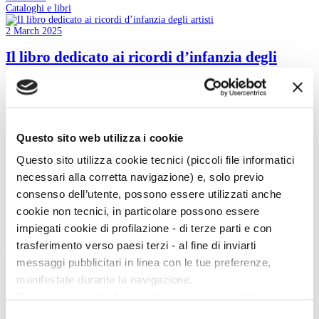
Cataloghi e libri
2 March 2025
Il libro dedicato ai ricordi d’infanzia degli
artisti
2 March 2025
read more
Questo sito web utilizza i cookie
1
2
Questo sito utilizza cookie tecnici (piccoli file informatici
3
necessari alla corretta navigazione) e, solo previo
4
5
consenso dell’utente, possono essere utilizzati anche
cookie non tecnici, in particolare possono essere
impiegati cookie di profilazione - di terze parti e con
trasferimento verso paesi terzi - al fine di inviarti
Magazine menu
messaggi pubblicitari in linea con le tue preferenze,
Tutte le news
manifestate durante la navigazione.
Eventi
Per maggiori dettagli sul trattamento dei tuoi dati
Grandi Mostre
Kids
personali durante la navigazione, e per modificare le tue