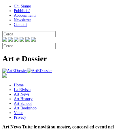
Chi Siamo
Pubblicità
Abbonamenti
Newsletter
Contatti
Art e Dossier
Home
La Rivista
Art News
Art History
Art School
Art Bookshop
Video
Privacy
Art News
Tutte le novità su mostre, concorsi ed eventi nel