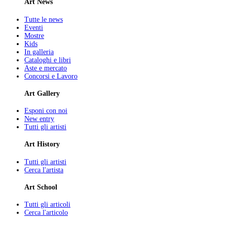
Art News
Tutte le news
Eventi
Mostre
Kids
In galleria
Cataloghi e libri
Aste e mercato
Concorsi e Lavoro
Art Gallery
Esponi con noi
New entry
Tutti gli artisti
Art History
Tutti gli artisti
Cerca l'artista
Art School
Tutti gli articoli
Cerca l'articolo