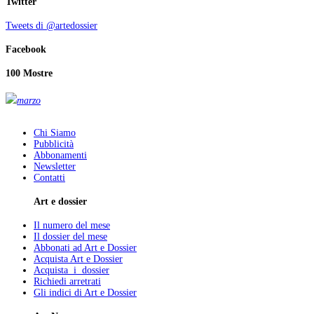
Twitter
Tweets di @artedossier
Facebook
100 Mostre
marzo
Chi Siamo
Pubblicità
Abbonamenti
Newsletter
Contatti
Art e dossier
Il numero del mese
Il dossier del mese
Abbonati ad Art e Dossier
Acquista Art e Dossier
Acquista i dossier
Richiedi arretrati
Gli indici di Art e Dossier