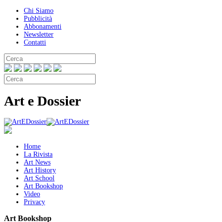
Chi Siamo
Pubblicità
Abbonamenti
Newsletter
Contatti
Art e Dossier
Home
La Rivista
Art News
Art History
Art School
Art Bookshop
Video
Privacy
Art Bookshop