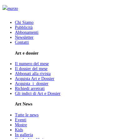
marzo
Chi Siamo
Pubblicità
Abbonamenti
Newsletter
Contatti
Art e dossier
Il numero del mese
Il dossier del mese
Abbonati alla rivista
Acquista Art e Dossier
Acquista i dossier
Richiedi arretrati
Gli indici di Art e Dossier
Art News
Tutte le news
Eventi
Mostre
Kids
In galleria