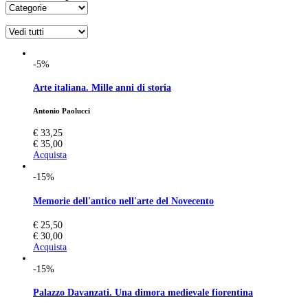
-5%
Arte italiana. Mille anni di storia
Antonio Paolucci
€ 33,25
€ 35,00
Acquista
-15%
Memorie dell'antico nell'arte del Novecento
€ 25,50
€ 30,00
Acquista
-15%
Palazzo Davanzati. Una dimora medievale fiorentina