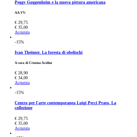
Peggy Guggenheim e la nuova pittura americana
AA.VV.
€ 29,75
€ 35,00
Acquista
-15%
Ivan Theimer. La foresta di obelischi
A cura di Cristina Acidini
€ 28,90
€ 34,00
Acquista
-15%
Centro per l'arte contemporanea Luigi Pecci Prato. La
collezione
€ 29,75
€ 35,00
Acquista