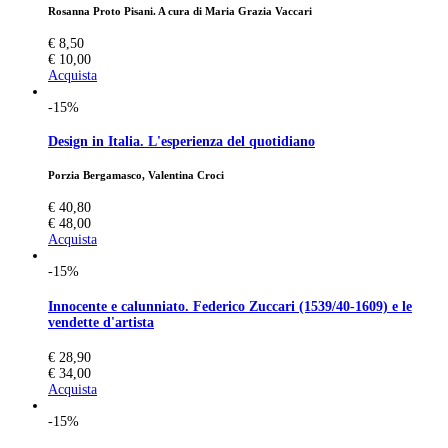
Rosanna Proto Pisani. A cura di Maria Grazia Vaccari
€ 8,50
€ 10,00
Acquista
-15%
Design in Italia. L'esperienza del quotidiano
Porzia Bergamasco, Valentina Croci
€ 40,80
€ 48,00
Acquista
-15%
Innocente e calunniato. Federico Zuccari (1539/40-1609) e le
vendette d'artista
€ 28,90
€ 34,00
Acquista
-15%