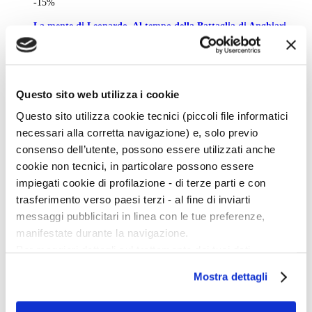
-15%
La mente di Leonardo. Al tempo della Battaglia di Anghiari
Carlo Pedretti
€ 27,20
€ 32,00
Questo sito web utilizza i cookie
Acquista
Questo sito utilizza cookie tecnici (piccoli file informatici
-15%
necessari alla corretta navigazione) e, solo previo
Donatello: il David restaurato
consenso dell’utente, possono essere utilizzati anche
cookie non tecnici, in particolare possono essere
€ 29,75
€ 35,00
impiegati cookie di profilazione - di terze parti e con
Acquista
trasferimento verso paesi terzi - al fine di inviarti
-15%
messaggi pubblicitari in linea con le tue preferenze,
manifestate durante la navigazione.
La fortuna dei primitivi.
Tesori dalle collezioni italiane
Per maggiori dettagli sul trattamento dei tuoi dati
fra sette e ottocento
personali durante la navigazione, e per modificare le tue
Mostra dettagli
a cura di
scelte privacy sui cookie, ti invitiamo a prendere visione
Angelo Tartuferi e
Gianluca Tormen
dell’
informativa cookie
.