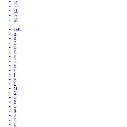
29
30
31
32
Tutti
A
B
C
D
E
F
G
H
I
J
K
L
M
N
O
P
Q
R
S
T
U