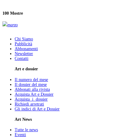
100 Mostre
marzo
Chi Siamo
Pubblicità
Abbonamenti
Newsletter
Contatti
Art e dossier
Il numero del mese
Il dossier del mese
Abbonati alla rivista
Acquista Art e Dossier
Acquista i dossier
Richiedi arretrati
Gli indici di Art e Dossier
Art News
Tutte le news
Eventi