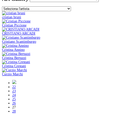
cristian bruni
Cristian Piccione
CRISTIANO ARCADI
Cristiano Scantimburgo
Cristina Annino
Cristina Bertuzzi
Cristina Crestani
Curzio Marchi
22
23
24
25
26
27
28