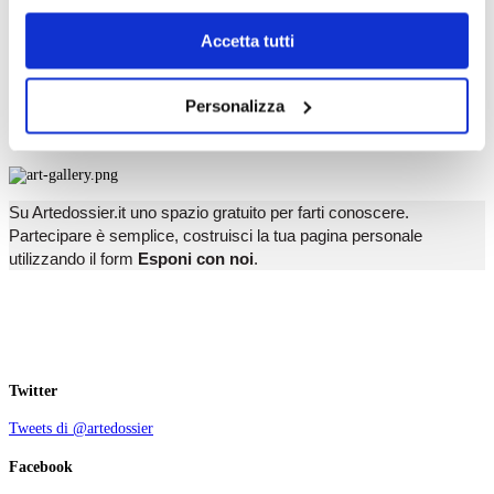
T
dell’
informativa cookie
.
U
Chiudendo il banner tramite la “X” prosegui la
V
Accetta tutti
W
navigazione senza alcuna profilazione e con installazione
X
dei soli cookie tecnici. Selezionando “Accetta tutti” presti
Y
Personalizza
Z
il tuo consenso alla profilazione che potrai revocare in
ogni momento
Revoca
Esponi con noi
Su Artedossier.it uno spazio gratuito per farti conoscere.
Partecipare è semplice, costruisci la tua pagina personale
utilizzando il form
Esponi con noi
.
Twitter
Tweets di @artedossier
Facebook