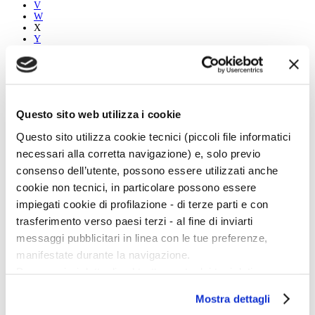
V
W
X
Y
Z
Tutti
A
Questo sito web utilizza i cookie
B
C
Questo sito utilizza cookie tecnici (piccoli file informatici
D
E
necessari alla corretta navigazione) e, solo previo
F
consenso dell’utente, possono essere utilizzati anche
G
H
cookie non tecnici, in particolare possono essere
I
impiegati cookie di profilazione - di terze parti e con
J
K
trasferimento verso paesi terzi - al fine di inviarti
L
messaggi pubblicitari in linea con le tue preferenze,
M
N
manifestate durante la navigazione.
O
Per maggiori dettagli sul trattamento dei tuoi dati
P
Q
personali durante la navigazione, e per modificare le tue
R
Mostra dettagli
scelte privacy sui cookie, ti invitiamo a prendere visione
S