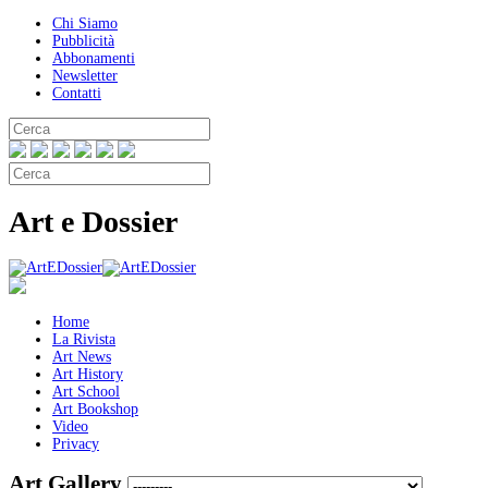
Chi Siamo
Pubblicità
Abbonamenti
Newsletter
Contatti
Art e Dossier
Home
La Rivista
Art News
Art History
Art School
Art Bookshop
Video
Privacy
Art Gallery