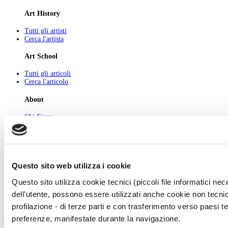
Art History
Tutti gli artisti
Cerca l'artista
Art School
Tutti gli articoli
Cerca l'articolo
About
Chi Siamo
Pubblicità
Newsletter
Privacy
Cerca
Contatti
Questo sito web utilizza i cookie
© 2026 GIUNTI EDITORE s.p.a., piazza Virgilio 4 - 20123 Milano
Questo sito utilizza cookie tecnici (piccoli file informatici n
Codice fiscale e numero d'iscrizione al Registro Imprese di Milano - 80009810484
Capitale sociale € 8.000.000,00 i.v.
dell’utente, possono essere utilizzati anche cookie non tecnic
powered by ZUMEDIA
profilazione - di terze parti e con trasferimento verso paesi terz
preferenze, manifestate durante la navigazione.