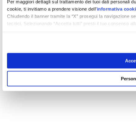
Per maggiori dettagli sul trattamento dei tuoi dati personali d
cookie, ti invitiamo a prendere visione dell’
informativa cook
Chiudendo il banner tramite la “X” prosegui la navigazione se
tecnici. Selezionando “Accetta tutti” presti il tuo consenso a
Accet
Person