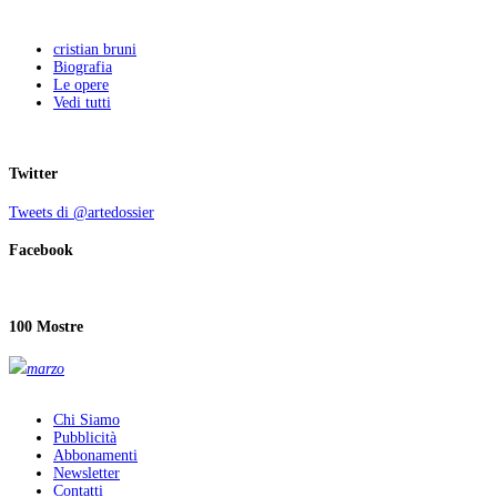
cristian bruni
Biografia
Le opere
Vedi tutti
Twitter
Tweets di @artedossier
Facebook
100 Mostre
marzo
Chi Siamo
Pubblicità
Abbonamenti
Newsletter
Contatti