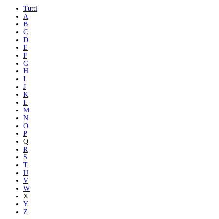
Tutti
A
B
C
D
E
F
G
H
I
J
K
L
M
N
O
P
Q
R
S
T
U
V
W
X
Y
Z