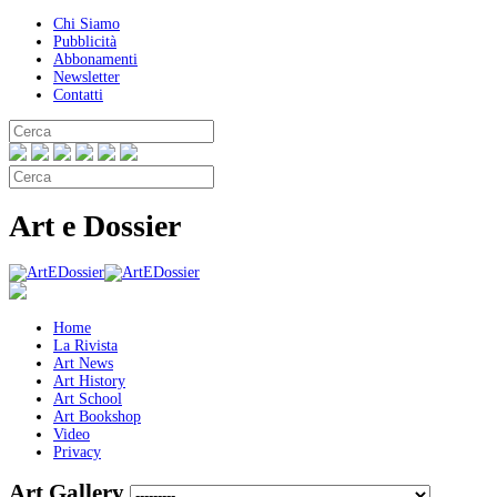
Chi Siamo
Pubblicità
Abbonamenti
Newsletter
Contatti
Art e Dossier
Home
La Rivista
Art News
Art History
Art School
Art Bookshop
Video
Privacy
Art Gallery