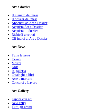
Art e dossier
Il numero del mese
Il dossier del mese
Abbonati ad Art e Dossier
Acquista Art e Dossier
Acquista i dossier
Richiedi arretrati
Gli indici di Art e Dossier
Art News
Tutte le news
Eventi
Mostre
Kids
In galleria
Cataloghi e libri
Aste e mercato
Concorsi e Lavoro
Art Gallery
Esponi con noi
New entry
Tutti gli artisti