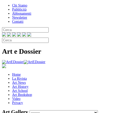
Chi Siamo
Pubblicità
Abbonamenti
Newsletter
Contatti
Art e Dossier
Home
La Rivista
Art News
Art History
Art School
Art Bookshop
Video
Privacy
Art Gallery