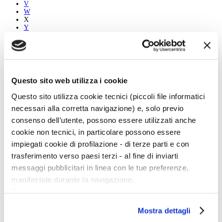
V
W
X
Y
Z
Tutti
A
Questo sito web utilizza i cookie
B
C
Questo sito utilizza cookie tecnici (piccoli file informatici
D
E
necessari alla corretta navigazione) e, solo previo
F
consenso dell’utente, possono essere utilizzati anche
G
H
cookie non tecnici, in particolare possono essere
I
impiegati cookie di profilazione - di terze parti e con
J
K
trasferimento verso paesi terzi - al fine di inviarti
L
messaggi pubblicitari in linea con le tue preferenze,
M
N
manifestate durante la navigazione.
O
Per maggiori dettagli sul trattamento dei tuoi dati
P
Q
personali durante la navigazione, e per modificare le tue
R
Mostra dettagli
scelte privacy sui cookie, ti invitiamo a prendere visione
S