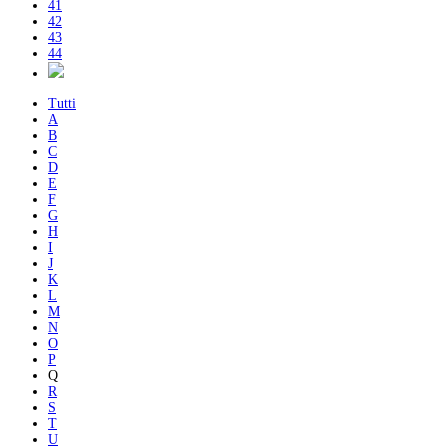
41
42
43
44
Tutti
A
B
C
D
E
F
G
H
I
J
K
L
M
N
O
P
Q
R
S
T
U