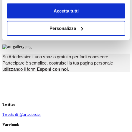
T
dell’
informativa cookie
.
U
Chiudendo il banner tramite la “X” prosegui la
V
Accetta tutti
W
navigazione senza alcuna profilazione e con installazione
X
dei soli cookie tecnici. Selezionando “Accetta tutti” presti
Y
Personalizza
Z
il tuo consenso alla profilazione che potrai revocare in
ogni momento
Revoca
Esponi con noi
Su Artedossier.it uno spazio gratuito per farti conoscere.
Partecipare è semplice, costruisci la tua pagina personale
utilizzando il form
Esponi con noi
.
Twitter
Tweets di @artedossier
Facebook