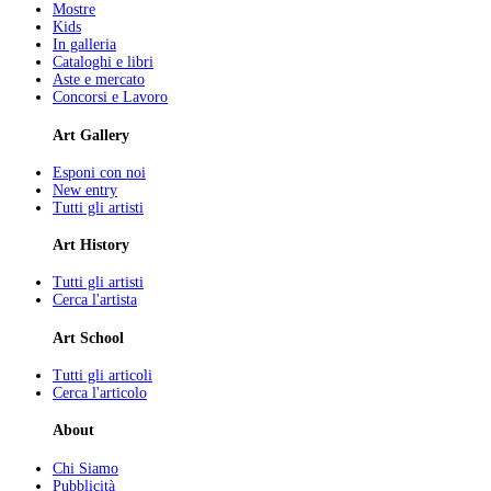
Mostre
Kids
In galleria
Cataloghi e libri
Aste e mercato
Concorsi e Lavoro
Art Gallery
Esponi con noi
New entry
Tutti gli artisti
Art History
Tutti gli artisti
Cerca l'artista
Art School
Tutti gli articoli
Cerca l'articolo
About
Chi Siamo
Pubblicità