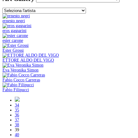
ernesto negri
eros gasparini
ester carone
Ester Grossi
ETTORE ALDO DEL VIGO
Eva Veronika Simon
Fabio Cocco Carreras
Fabio Filipucci
34
35
36
37
38
39
40