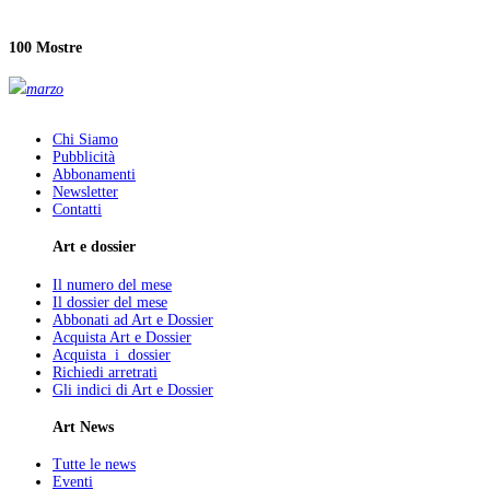
100 Mostre
marzo
Chi Siamo
Pubblicità
Abbonamenti
Newsletter
Contatti
Art e dossier
Il numero del mese
Il dossier del mese
Abbonati ad Art e Dossier
Acquista Art e Dossier
Acquista i dossier
Richiedi arretrati
Gli indici di Art e Dossier
Art News
Tutte le news
Eventi