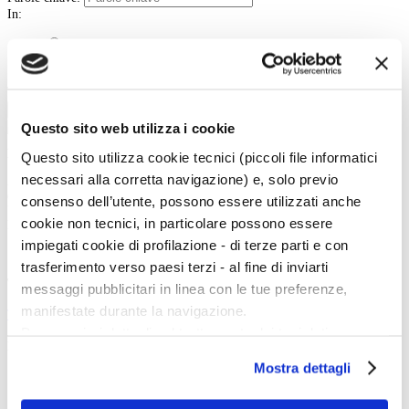
In:
Contenuto
Titolo
Tipo:
Cerca
Questo sito web utilizza i cookie
La vita e le opere dei grandi artisti dal Duecento al Novecento.
Questo sito utilizza cookie tecnici (piccoli file informatici
necessari alla corretta navigazione) e, solo previo
Art History è la sezione di Artedossier.it dedicata ai grandi artisti del passato
e ai loro capolavori.
consenso dell’utente, possono essere utilizzati anche
Una straordinaria occasione per incontrare i grandi maestri d'arte, conoscere
cookie non tecnici, in particolare possono essere
la loro vita, gli eventi e gli incontri che hanno segnato la loro esistenza.
impiegati cookie di profilazione - di terze parti e con
trasferimento verso paesi terzi - al fine di inviarti
Twitter
messaggi pubblicitari in linea con le tue preferenze,
manifestate durante la navigazione.
Tweets di @artedossier
Per maggiori dettagli sul trattamento dei tuoi dati
Facebook
personali durante la navigazione, e per modificare le tue
Mostra dettagli
scelte privacy sui cookie, ti invitiamo a prendere visione
dell’
informativa cookie
.
100 Mostre