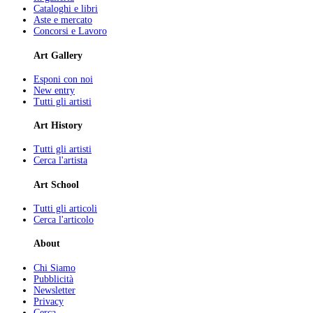
Cataloghi e libri
Aste e mercato
Concorsi e Lavoro
Art Gallery
Esponi con noi
New entry
Tutti gli artisti
Art History
Tutti gli artisti
Cerca l'artista
Art School
Tutti gli articoli
Cerca l'articolo
About
Chi Siamo
Pubblicità
Newsletter
Privacy
Cerca