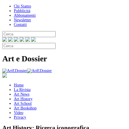
Chi Siamo
Pubblicità
Abbonamenti
Newsletter
Contatti
Art e Dossier
Home
La Rivista
Art News
Art History
Art School
Art Bookshop
Video
Privacy
Art History:
Ricerca iconografica