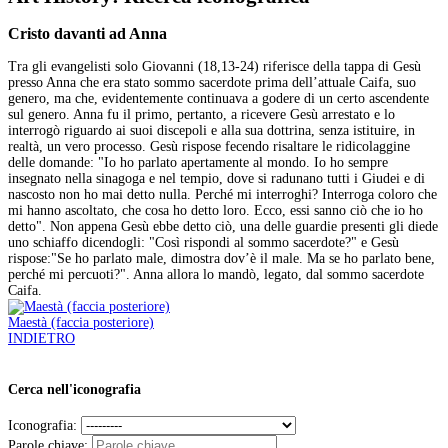
Cristo davanti ad Anna
Tra gli evangelisti solo Giovanni (18,13-24) riferisce della tappa di Gesù
presso Anna che era stato sommo sacerdote prima dell’attuale Caifa, suo
genero, ma che, evidentemente continuava a godere di un certo ascendente
sul genero. Anna fu il primo, pertanto, a ricevere Gesù arrestato e lo
interrogò riguardo ai suoi discepoli e alla sua dottrina, senza istituire, in
realtà, un vero processo. Gesù rispose fecendo risaltare le ridicolaggine
delle domande: "Io ho parlato apertamente al mondo. Io ho sempre
insegnato nella sinagoga e nel tempio, dove si radunano tutti i Giudei e di
nascosto non ho mai detto nulla. Perché mi interroghi? Interroga coloro che
mi hanno ascoltato, che cosa ho detto loro. Ecco, essi sanno ciò che io ho
detto". Non appena Gesù ebbe detto ciò, una delle guardie presenti gli diede
uno schiaffo dicendogli: "Così rispondi al sommo sacerdote?" e Gesù
rispose:"Se ho parlato male, dimostra dov’è il male. Ma se ho parlato bene,
perché mi percuoti?". Anna allora lo mandò, legato, dal sommo sacerdote
Caifa.
Maestà (faccia posteriore)
INDIETRO
Cerca nell'iconografia
Iconografia:
Parole chiave: