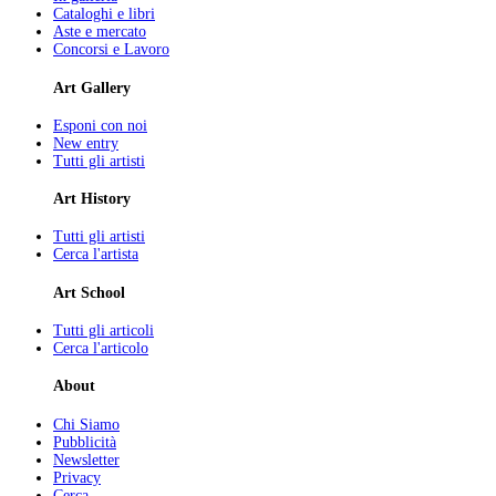
Cataloghi e libri
Aste e mercato
Concorsi e Lavoro
Art Gallery
Esponi con noi
New entry
Tutti gli artisti
Art History
Tutti gli artisti
Cerca l'artista
Art School
Tutti gli articoli
Cerca l'articolo
About
Chi Siamo
Pubblicità
Newsletter
Privacy
Cerca