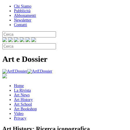
Chi Siamo
Pubblicità
Abbonamenti
Newsletter
Contatti
Art e Dossier
Home
La Rivista
Art News
Art History
Art School
Art Bookshop
Video
Privacy
Art History:
Ricerca iconografica