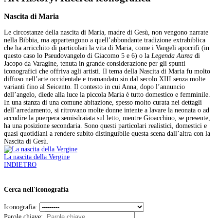
Nascita di Maria
Le circostanze della nascita di Maria, madre di Gesù, non vengono narrate
nella Bibbia, ma appartengono a quell’abbondante tradizione extrabiblica
che ha arricchito di particolari la vita di Maria, come i Vangeli apocrifi (in
questo caso lo Pseudovangelo di Giacomo 5 e 6) o la
Legenda Aurea
di
Jacopo da Varagine, tenuta in grande considerazione per gli spunti
iconografici che offriva agli artisti. Il tema della Nascita di Maria fu molto
diffuso nell’arte occidentale e tramandato sin dal secolo XIII senza molte
varianti fino al Seicento. Il contesto in cui Anna, dopo l’annuncio
dell’angelo, diede alla luce la piccola Maria è tutto domestico e femminile.
In una stanza di una comune abitazione, spesso molto curata nei dettagli
dell’arredamento, si ritrovano molte donne intente a lavare la neonata o ad
accudire la puerpera semisdraiata sul letto, mentre Gioacchino, se presente,
ha una posizione secondaria. Sono questi particolari realistici, domestici e
quasi quotidiani a rendere subito distinguibile questa scena dall’altra con la
Nascita di Gesù.
La nascita della Vergine
INDIETRO
Cerca nell'iconografia
Iconografia:
Parole chiave: