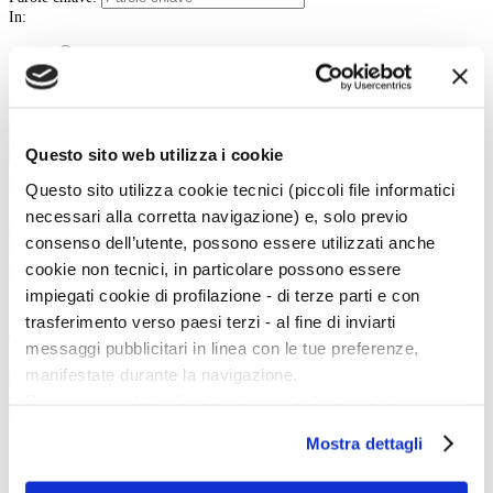
In:
Contenuto
Titolo
Tipo:
Cerca
Questo sito web utilizza i cookie
La vita e le opere dei grandi artisti dal Duecento al Novecento.
Questo sito utilizza cookie tecnici (piccoli file informatici
necessari alla corretta navigazione) e, solo previo
Art History è la sezione di Artedossier.it dedicata ai grandi artisti del passato
e ai loro capolavori.
consenso dell’utente, possono essere utilizzati anche
Una straordinaria occasione per incontrare i grandi maestri d'arte, conoscere
cookie non tecnici, in particolare possono essere
la loro vita, gli eventi e gli incontri che hanno segnato la loro esistenza.
impiegati cookie di profilazione - di terze parti e con
trasferimento verso paesi terzi - al fine di inviarti
Twitter
messaggi pubblicitari in linea con le tue preferenze,
manifestate durante la navigazione.
Tweets di @artedossier
Per maggiori dettagli sul trattamento dei tuoi dati
Facebook
personali durante la navigazione, e per modificare le tue
Mostra dettagli
scelte privacy sui cookie, ti invitiamo a prendere visione
dell’
informativa cookie
.
100 Mostre