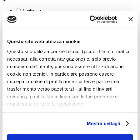
Contenuto
Titolo
Tipo:
Cerca
Questo sito web utilizza i cookie
La vita e le opere dei grandi artisti dal Duecento al Novecento.
Questo sito utilizza cookie tecnici (piccoli file informatici
Art History è la sezione di Artedossier.it dedicata ai grandi artisti del passato
necessari alla corretta navigazione) e, solo previo
e ai loro capolavori.
consenso dell’utente, possono essere utilizzati anche
Una straordinaria occasione per incontrare i grandi maestri d'arte, conoscere
la loro vita, gli eventi e gli incontri che hanno segnato la loro esistenza.
cookie non tecnici, in particolare possono essere
impiegati cookie di profilazione - di terze parti e con
trasferimento verso paesi terzi - al fine di inviarti
Twitter
messaggi pubblicitari in linea con le tue preferenze,
Tweets di @artedossier
manifestate durante la navigazione.
Per maggiori dettagli sul trattamento dei tuoi dati
Facebook
personali durante la navigazione, e per modificare le tue
Mostra dettagli
scelte privacy sui cookie, ti invitiamo a prendere visione
dell’
informativa cookie
.
100 Mostre