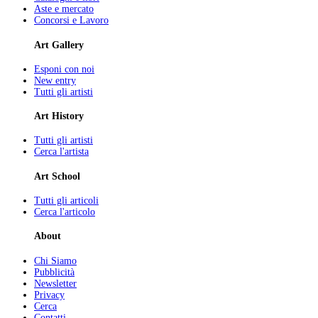
Aste e mercato
Concorsi e Lavoro
Art Gallery
Esponi con noi
New entry
Tutti gli artisti
Art History
Tutti gli artisti
Cerca l'artista
Art School
Tutti gli articoli
Cerca l'articolo
About
Chi Siamo
Pubblicità
Newsletter
Privacy
Cerca
Contatti