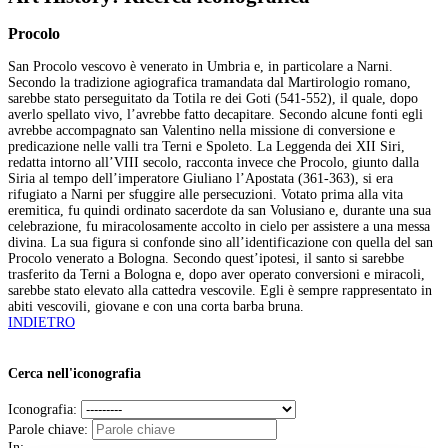
Procolo
San Procolo vescovo è venerato in Umbria e, in particolare a Narni.
Secondo la tradizione agiografica tramandata dal Martirologio romano,
sarebbe stato perseguitato da Totila re dei Goti (541-552), il quale, dopo
averlo spellato vivo, l’avrebbe fatto decapitare. Secondo alcune fonti egli
avrebbe accompagnato san Valentino nella missione di conversione e
predicazione nelle valli tra Terni e Spoleto. La Leggenda dei XII Siri,
redatta intorno all’VIII secolo, racconta invece che Procolo, giunto dalla
Siria al tempo dell’imperatore Giuliano l’Apostata (361-363), si era
rifugiato a Narni per sfuggire alle persecuzioni. Votato prima alla vita
eremitica, fu quindi ordinato sacerdote da san Volusiano e, durante una sua
celebrazione, fu miracolosamente accolto in cielo per assistere a una messa
divina. La sua figura si confonde sino all’identificazione con quella del san
Procolo venerato a Bologna. Secondo quest’ipotesi, il santo si sarebbe
trasferito da Terni a Bologna e, dopo aver operato conversioni e miracoli,
sarebbe stato elevato alla cattedra vescovile. Egli è sempre rappresentato in
abiti vescovili, giovane e con una corta barba bruna.
INDIETRO
Cerca nell'iconografia
Iconografia:
Parole chiave:
In: