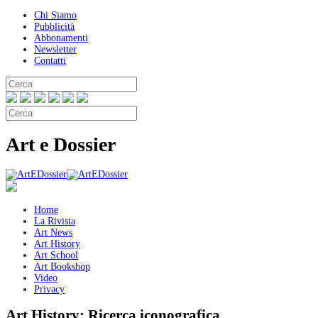
Chi Siamo
Pubblicità
Abbonamenti
Newsletter
Contatti
Art e Dossier
Home
La Rivista
Art News
Art History
Art School
Art Bookshop
Video
Privacy
Art History:
Ricerca iconografica