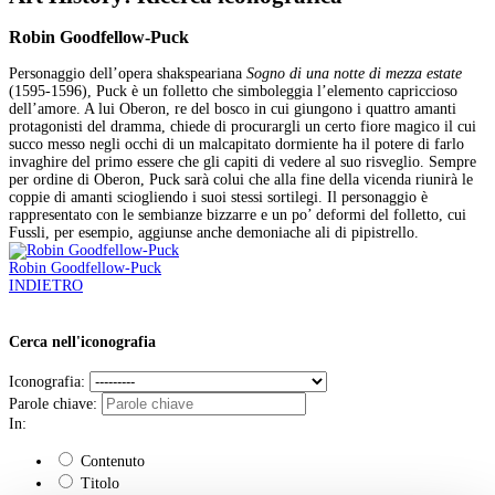
Robin Goodfellow-Puck
Personaggio dell’opera shakspeariana
Sogno di una notte di mezza estate
(1595-1596), Puck è un folletto che simboleggia l’elemento capriccioso
dell’amore. A lui Oberon, re del bosco in cui giungono i quattro amanti
protagonisti del dramma, chiede di procurargli un certo fiore magico il cui
succo messo negli occhi di un malcapitato dormiente ha il potere di farlo
invaghire del primo essere che gli capiti di vedere al suo risveglio. Sempre
per ordine di Oberon, Puck sarà colui che alla fine della vicenda riunirà le
coppie di amanti sciogliendo i suoi stessi sortilegi. Il personaggio è
rappresentato con le sembianze bizzarre e un po’ deformi del folletto, cui
Fussli, per esempio, aggiunse anche demoniache ali di pipistrello.
Robin Goodfellow-Puck
INDIETRO
Cerca nell'iconografia
Iconografia:
Parole chiave:
In:
Contenuto
Titolo