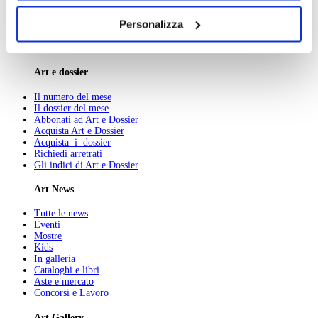
Chi Siamo
dei soli cookie tecnici. Selezionando “Accetta tutti” presti
Pubblicità
Personalizza
Abbonamenti
il tuo consenso alla profilazione che potrai revocare in
Newsletter
ogni momento
Revoca
Contatti
Art e dossier
Il numero del mese
Il dossier del mese
Abbonati ad Art e Dossier
Acquista Art e Dossier
Acquista i dossier
Richiedi arretrati
Gli indici di Art e Dossier
Art News
Tutte le news
Eventi
Mostre
Kids
In galleria
Cataloghi e libri
Aste e mercato
Concorsi e Lavoro
Art Gallery