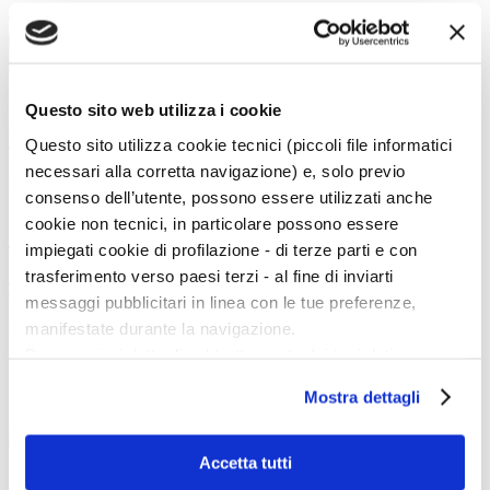
Tipo:
Cerca
La vita e le opere dei grandi artisti dal Duecento al Novecento.
Questo sito web utilizza i cookie
Art History è la sezione di Artedossier.it dedicata ai grandi artisti del passato
Questo sito utilizza cookie tecnici (piccoli file informatici
e ai loro capolavori.
Una straordinaria occasione per incontrare i grandi maestri d'arte, conoscere
necessari alla corretta navigazione) e, solo previo
la loro vita, gli eventi e gli incontri che hanno segnato la loro esistenza.
consenso dell’utente, possono essere utilizzati anche
cookie non tecnici, in particolare possono essere
impiegati cookie di profilazione - di terze parti e con
Twitter
trasferimento verso paesi terzi - al fine di inviarti
Tweets di @artedossier
messaggi pubblicitari in linea con le tue preferenze,
manifestate durante la navigazione.
Facebook
Per maggiori dettagli sul trattamento dei tuoi dati
personali durante la navigazione, e per modificare le tue
Mostra dettagli
100 Mostre
scelte privacy sui cookie, ti invitiamo a prendere visione
dell’
informativa cookie
.
marzo
Chiudendo il banner tramite la “X” prosegui la
Accetta tutti
navigazione senza alcuna profilazione e con installazione