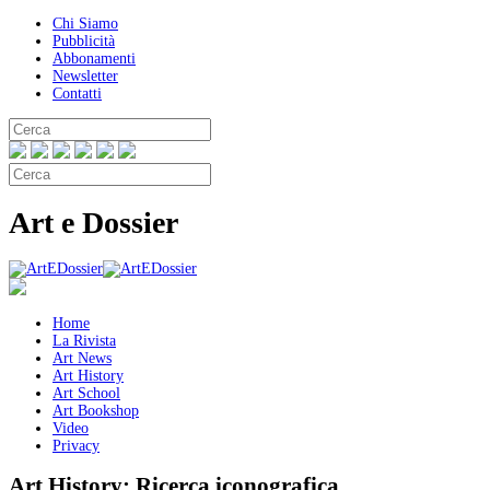
Chi Siamo
Pubblicità
Abbonamenti
Newsletter
Contatti
Art e Dossier
Home
La Rivista
Art News
Art History
Art School
Art Bookshop
Video
Privacy
Art History:
Ricerca iconografica