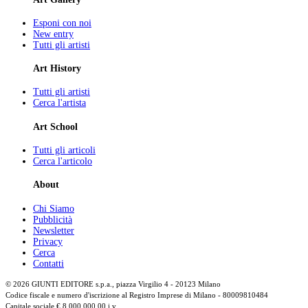
Esponi con noi
New entry
Tutti gli artisti
Art History
Tutti gli artisti
Cerca l'artista
Art School
Tutti gli articoli
Cerca l'articolo
About
Chi Siamo
Pubblicità
Newsletter
Privacy
Cerca
Contatti
© 2026 GIUNTI EDITORE s.p.a., piazza Virgilio 4 - 20123 Milano
Codice fiscale e numero d'iscrizione al Registro Imprese di Milano - 80009810484
Capitale sociale € 8.000.000,00 i.v.