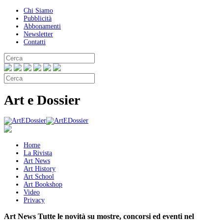
Chi Siamo
Pubblicità
Abbonamenti
Newsletter
Contatti
Art e Dossier
Home
La Rivista
Art News
Art History
Art School
Art Bookshop
Video
Privacy
Art News
Tutte le novità su mostre, concorsi ed eventi nel