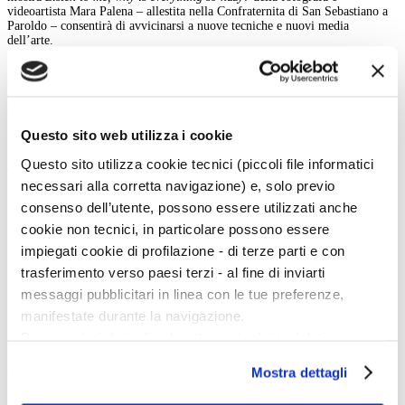
videoartista Mara Palena – allestita nella Confraternita di San Sebastiano a
Paroldo – consentirà di avvicinarsi a nuove tecniche e nuovi media
dell’arte.
Infine, a San Bovo di Castino, domenica 13 luglio andrà in scena un
reading sonoro di
1984
di George Orwell, a cura di Giuseppe Culicchia e di
Giorgio Li Calzi, in collaborazione con il Firenze Jazz Festival. Le opere
saranno in seguito visitabili tutti i weekend fino al 31 agosto 2025.
Questo sito web utilizza i cookie
Marta Santacatterina
Questo sito utilizza cookie tecnici (piccoli file informatici
indietro
necessari alla corretta navigazione) e, solo previo
consenso dell’utente, possono essere utilizzati anche
Menu Art e Dossier
cookie non tecnici, in particolare possono essere
Tutte le news
impiegati cookie di profilazione - di terze parti e con
Eventi
Mostre
trasferimento verso paesi terzi - al fine di inviarti
Kids
messaggi pubblicitari in linea con le tue preferenze,
In galleria
Cataloghi e libri
manifestate durante la navigazione.
Aste e mercato
Per maggiori dettagli sul trattamento dei tuoi dati
Concorsi e Lavoro
personali durante la navigazione, e per modificare le tue
Mostra dettagli
Calendario
scelte privacy sui cookie, ti invitiamo a prendere visione
dell’
informativa cookie
.
Scegli la data e imposta i filtri per ottimizzare la tua ricerca