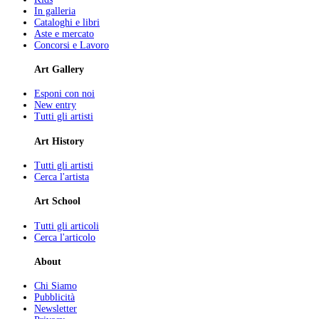
In galleria
Cataloghi e libri
Aste e mercato
Concorsi e Lavoro
Art Gallery
Esponi con noi
New entry
Tutti gli artisti
Art History
Tutti gli artisti
Cerca l'artista
Art School
Tutti gli articoli
Cerca l'articolo
About
Chi Siamo
Pubblicità
Newsletter