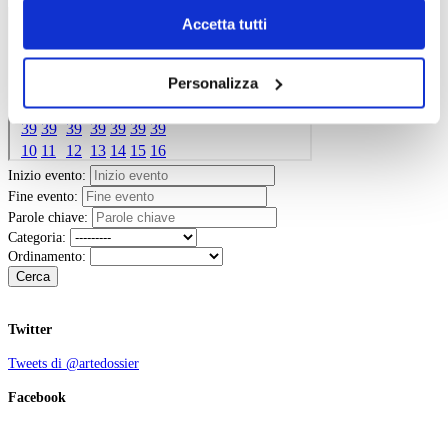
Chiudendo il banner tramite la “X” prosegui la
Accetta tutti
navigazione senza alcuna profilazione e con installazione
dei soli cookie tecnici. Selezionando “Accetta tutti” presti
Personalizza
il tuo consenso alla profilazione che potrai revocare in
ogni momento
Revoca
Inizio evento:
Fine evento:
Parole chiave:
Categoria:
Ordinamento:
Cerca
Twitter
Tweets di @artedossier
Facebook