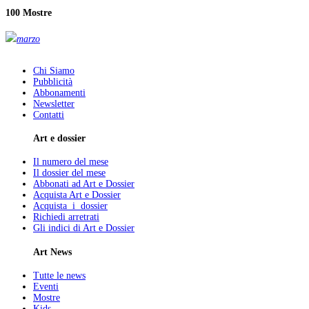
100 Mostre
marzo
Chi Siamo
Pubblicità
Abbonamenti
Newsletter
Contatti
Art e dossier
Il numero del mese
Il dossier del mese
Abbonati ad Art e Dossier
Acquista Art e Dossier
Acquista i dossier
Richiedi arretrati
Gli indici di Art e Dossier
Art News
Tutte le news
Eventi
Mostre
Kids