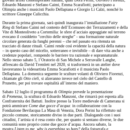
giovani artisti contemporanei italiani, quali Dora Perini, Oliviero Fiorenzi,
Edoardo Manzoni e Stefano Caimi, Emma Scarafiotti; partecipano a
Olimpia anche i musicisti Paolo Dellapiana e Giorgio Li Calzi, nonché lo
scrittore Giuseppe Culicchia.
Durante la prima giornata, sarà quindi inaugurata l’installazione
Fairy
Ring
di Stefano Caimi nel contesto dell’Ecomuseo dei Terrazzamenti e della
Vite di Monteoliveto a Cortemilia: le sfere d’acciaio appoggiate sul terreno
evocano il cosiddetto “cerchio delle streghe” - una formazione naturale
circolare generata da funghi perenni – che nel passato era ritenuta un
tracciato di danze rituali. Caimi rende così evidente la capacità della natura
– in questo caso del micelio, sotterraneo e invisibile – di dare vita anche a
credenze popolari, rompendo le barriere tra razionale e soprannaturale.
Nello stesso sabato 5, l’Oratorio di San Michele a Serravalle Langhe,
affrescato da David Tremlett nel 2020, si trasformerà in un atelier dove
lavoreranno la videoartista Emma Scarafiotti e il musicista Paolo
Dellapiana. La domenica seguente le sculture volanti di Oliviero Fiorenzi,
chiamate gli
Otto cieli
, si alzeranno invece nel cielo del Castello di
Prunetto, per poi trovare ospitalità all’interno del maniero.
Sabato 12 luglio il programma di
Olimpia
prevede la presentazione
di
Promessa
, la scultura di Edoardo Manzoni, che rimarrà poi esposta alla
Confraternita dei Battuti. Inoltre presso la Torre medievale di Camerana si
potrà ammirare
Come due gocce d’acqua
: in collaborazione con la
Fondazione Bevilacqua La Masa di Venezia, Dora Perini ha riflettuto sul
piccolo comune, storicamente diviso in due parti. Dialogando con i suoi
cittadini, l’artista si è resa conto che, per quanto si sentano diverse, le due
comunità sono proprio come due gocce d’acqua. Ancora sabato, la
mostra
Listen to me, why is everything so hazy?
della fotografa e