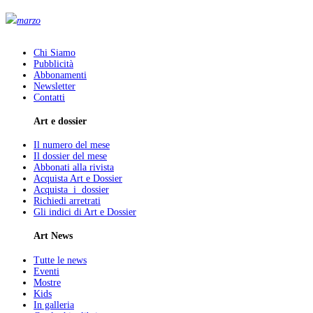
marzo
Chi Siamo
Pubblicità
Abbonamenti
Newsletter
Contatti
Art e dossier
Il numero del mese
Il dossier del mese
Abbonati alla rivista
Acquista Art e Dossier
Acquista i dossier
Richiedi arretrati
Gli indici di Art e Dossier
Art News
Tutte le news
Eventi
Mostre
Kids
In galleria