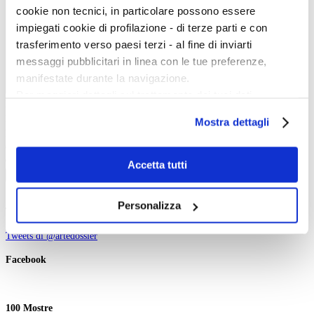
cookie non tecnici, in particolare possono essere
impiegati cookie di profilazione - di terze parti e con
trasferimento verso paesi terzi - al fine di inviarti
messaggi pubblicitari in linea con le tue preferenze,
manifestate durante la navigazione.
Per maggiori dettagli sul trattamento dei tuoi dati
Inizio evento:
personali durante la navigazione, e per modificare le tue
Fine evento:
Mostra dettagli
scelte privacy sui cookie, ti invitiamo a prendere visione
Parole chiave:
dell’
informativa cookie
.
Categoria:
Ordinamento:
Chiudendo il banner tramite la “X” prosegui la
Accetta tutti
Cerca
navigazione senza alcuna profilazione e con installazione
dei soli cookie tecnici. Selezionando “Accetta tutti” presti
Personalizza
Twitter
il tuo consenso alla profilazione che potrai revocare in
ogni momento
Revoca
Tweets di @artedossier
Facebook
100 Mostre