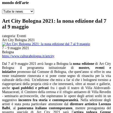
mondo dell'arte
Art City Bologna 2021: la nona edizione dal 7
al 9 maggio
categoria:
Eventi
Art City Bologna 2021
7 – 9 maggio 2021
Bologna
https://www.culturabologna.it/artcity
Dal 7 al 9 maggio 2021 avrà luogo a Bologna la
nona edizione
di Art City
Bologna: il programma istituzionale di
mostre, eventi e
iniziative
promosso dal Comune di Bologna, che quest'anno si offre in una
veste totalmente rinnovata e si pone come segno di rinascita per la vita
culturale della città. Un'edizione che mira a far sì che i bolognesi tornino a
riappropriarsi della propria città e che interesserà, oltre ai musei e gallerie,
anche
spazi pubblici e privati
fra i quali il teatro di Villa Aldrovandi-
Mazzacorati, il Cimitero della certosa e il rifugio antiaereo di Villa Revedin
- seminario arcivescovile, che ospiteranno le opere degli artisti scelti in un
suggestivo
incontro fra storia e contemporaneità.
Nella selezione degli
artisti è stata posta particolare attenzione dal
direttore artistico Lorenzo
Balbi
, al
panorama italiano contemporaneo
, mentre protagonista del
progetto speciale di Art City 2021 sarà l
'artista tedesco Gregor