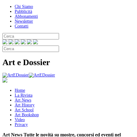
Chi Siamo
Pubblicità
Abbonamenti
Newsletter
Contatti
Art e Dossier
Home
La Rivista
Art News
Art History
Art School
Art Bookshop
Video
Privacy
Art News
Tutte le novità su mostre, concorsi ed eventi nel