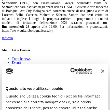
Schneider
(1969) con l'installazione Gregor Schneider visits N.
Schmidt che sarà ospitata negli spazi dell'ex GAM - Galleria d'arte moderna
di Bologna. Art City Bologna sarà corredata anche di una guida a cura di
Lorenzo Balbi, Caterina Molteni e Sabrina Samorì con testi critici in
italiano e inglese. I luoghi, la proposta artistica, il programma e i nuovi
modelli di fruizione dell'edizione 2021 saranno presentati
on-
line mercoledì 28 aprile
alle 12.00. Per informazioni e prenotazioni:
https://www.culturabologna.it/artcity
indietro
Menu Art e Dossier
Tutte le news
Eventi
Mostre
Kids
In galleria
Cataloghi e libri
Aste e mercato
Concorsi e Lavoro
Questo sito web utilizza i cookie
Calendario
Questo sito utilizza cookie tecnici (piccoli file informatici
necessari alla corretta navigazione) e, solo previo
Scegli la data e imposta i filtri per ottimizzare la tua ricerca
consenso dell’utente, possono essere utilizzati anche