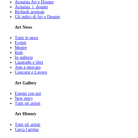
Acquista Art e Dossier
Acquista i dossier
Richiedi arretrati
Gli indici di Art e Dossier
Art News
Tutte le news
Eventi
Mostre
Kids
In galleria
Cataloghi e libri
Aste e mercato
Concorsi e Lavoro
Art Gallery
Esponi con noi
New entry
Tutti gli artisti
Art History
Tutti gli artisti
Cerca l'artista