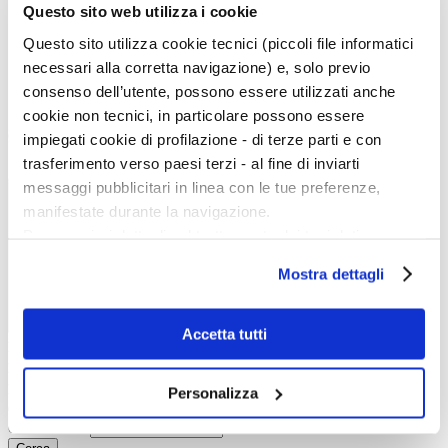
Eventi
Questo sito web utilizza i cookie
Mostre
Kids
Questo sito utilizza cookie tecnici (piccoli file informatici
In galleria
necessari alla corretta navigazione) e, solo previo
Cataloghi e libri
Aste e mercato
consenso dell’utente, possono essere utilizzati anche
Concorsi e Lavoro
cookie non tecnici, in particolare possono essere
Calendario
impiegati cookie di profilazione - di terze parti e con
trasferimento verso paesi terzi - al fine di inviarti
Scegli la data e imposta i filtri per ottimizzare la tua ricerca
messaggi pubblicitari in linea con le tue preferenze,
manifestate durante la navigazione.
Per maggiori dettagli sul trattamento dei tuoi dati
personali durante la navigazione, e per modificare le tue
Mostra dettagli
scelte privacy sui cookie, ti invitiamo a prendere visione
dell’
informativa cookie
.
Chiudendo il banner tramite la “X” prosegui la
Accetta tutti
Inizio evento:
navigazione senza alcuna profilazione e con installazione
Fine evento:
dei soli cookie tecnici. Selezionando “Accetta tutti” presti
Parole chiave:
Personalizza
il tuo consenso alla profilazione che potrai revocare in
Categoria:
ogni momento
Revoca
Ordinamento: