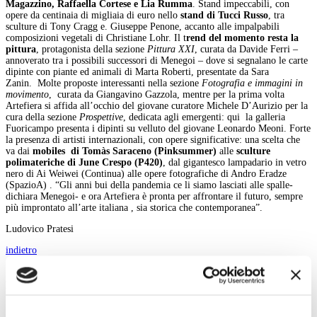
Magazzino, Raffaella Cortese e Lia Rumma
. Stand impeccabili, con
opere da centinaia di migliaia di euro nello
stand di Tucci Russo
, tra
sculture di Tony Cragg e. Giuseppe Penone, accanto alle impalpabili
composizioni vegetali di Christiane Lohr. Il t
rend del momento resta la
pittura
, protagonista della sezione
Pittura XXI
, curata da Davide Ferri –
annoverato tra i possibili successori di Menegoi – dove si segnalano le carte
dipinte con piante ed animali di Marta Roberti, presentate da Sara
Zanin. Molte proposte interessanti nella sezione
Fotografia e immagini in
movimento
, curata da Giangavino Gazzola, mentre per la prima volta
Artefiera si affida all’occhio del giovane curatore Michele D’Aurizio per la
cura della sezione
Prospettive
, dedicata agli emergenti: qui la galleria
Fuoricampo presenta i dipinti su velluto del giovane Leonardo Meoni. Forte
la presenza di artisti internazionali, con opere significative: una scelta che
va dai
mobiles di Tomàs Saraceno (Pinksummer)
alle
sculture
polimateriche di June Crespo (P420)
, dal gigantesco lampadario in vetro
nero di Ai Weiwei (Continua) alle opere fotografiche di Andro Eradze
(SpazioA) . “Gli anni bui della pandemia ce li siamo lasciati alle spalle-
dichiara Menegoi- e ora Artefiera è pronta per affrontare il futuro, sempre
più improntato all’arte italiana , sia storica che contemporanea”.
Ludovico Pratesi
indietro
Menu Art e Dossier
Tutte le news