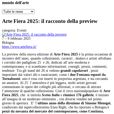
mondo dell'arte
Arte Fiera 2025: il racconto della preview
categoria:
Eventi
7 – 9 febbraio 2025
Bologna
https://www.artefiera.it/
La preview della nuova edizione di
Arte Fiera 2025
è la prima occasione di
incontro dell’anno, quando collezionisti, curatori , dealers e artisti affollano
i corridoi dei padiglioni 25 e 26, dedicati all’arte moderna e
contemporanea, e si scambiano informazioni, consigli, prezzi, commenti,
tendenze. Tra gli stand del 26 si vedono
grandi capolavori
, pezzi
importanti dai valori alti e rassicuranti, come i
due Fontana esposti da
Tornabuoni
: uno è rosa con inserti in porporina argentata, e sta cercando
un amatore. Al 25 l’atmosfera è più leggera, molti artisti giovani
commentano le opere dei colleghi più affermati, e cercano di attirare
l’attenzione di qualche collezionista. Così il circo nazionalpopolare di
Arte
Fiera 2025
, che si intitola
Scena Italia
e
riunisce 176 gallerie
, è iniziato
all’insegna di un moderato ottimismo , con diverse vendite nel primo
giorno di apertura . E’ l’
ultimo anno della direzione di Simone Menegoi
,
coadiuvato dal supercollezionista Enea Righi, che ha riportato a Bologna
i
pezzi da novanta del mercato del contemporaneo, come Continua,