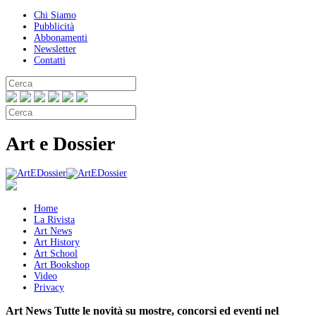
Chi Siamo
Pubblicità
Abbonamenti
Newsletter
Contatti
Art e Dossier
Home
La Rivista
Art News
Art History
Art School
Art Bookshop
Video
Privacy
Art News
Tutte le novità su mostre, concorsi ed eventi nel