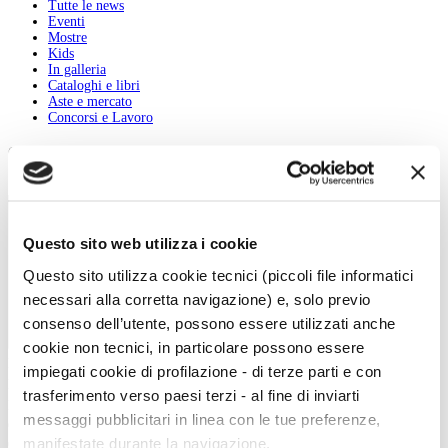
Tutte le news
Eventi
Mostre
Kids
In galleria
Cataloghi e libri
Aste e mercato
Concorsi e Lavoro
Calendario
Scegli la data e imposta i filtri per ottimizzare la tua ricerca
Questo sito web utilizza i cookie
Questo sito utilizza cookie tecnici (piccoli file informatici
necessari alla corretta navigazione) e, solo previo
consenso dell’utente, possono essere utilizzati anche
cookie non tecnici, in particolare possono essere
Inizio evento:
impiegati cookie di profilazione - di terze parti e con
Fine evento:
trasferimento verso paesi terzi - al fine di inviarti
Parole chiave:
messaggi pubblicitari in linea con le tue preferenze,
Categoria:
manifestate durante la navigazione.
Ordinamento: