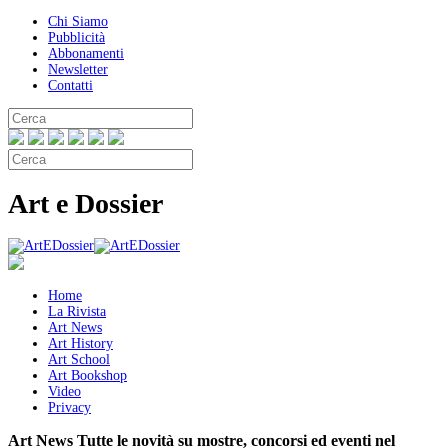
Chi Siamo
Pubblicità
Abbonamenti
Newsletter
Contatti
Art e Dossier
Home
La Rivista
Art News
Art History
Art School
Art Bookshop
Video
Privacy
Art News
Tutte le novità su mostre, concorsi ed eventi nel