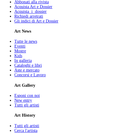
Abbonati alla rivista
Acquista Art e Dossier
Acquista i dossier
Richiedi arretrati
Gli indici di Art e Dossier
Art News
Tutte le news
Eventi
Mostre
Kids
In galleria
Cataloghi e libri
Aste e mercato
Concorsi e Lavoro
Art Gallery
Esponi con noi
New entry
Tutti gli artisti
Art History
Tutti gli artisti
Cerca l'artista