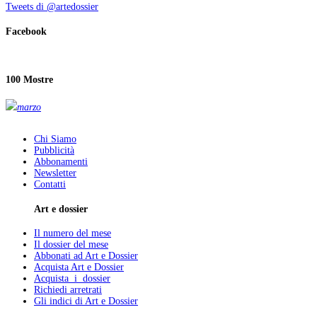
Tweets di @artedossier
Facebook
100 Mostre
marzo
Chi Siamo
Pubblicità
Abbonamenti
Newsletter
Contatti
Art e dossier
Il numero del mese
Il dossier del mese
Abbonati ad Art e Dossier
Acquista Art e Dossier
Acquista i dossier
Richiedi arretrati
Gli indici di Art e Dossier