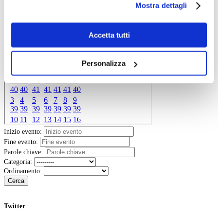
Aste e mercato
Mostra dettagli
scelte privacy sui cookie, ti invitiamo a prendere visione
Concorsi e Lavoro
dell’
informativa cookie
.
Calendario
Chiudendo il banner tramite la “X” prosegui la
Accetta tutti
navigazione senza alcuna profilazione e con installazione
Scegli la data e imposta i filtri per ottimizzare la tua ricerca
dei soli cookie tecnici. Selezionando “Accetta tutti” presti
Personalizza
il tuo consenso alla profilazione che potrai revocare in
ogni momento
Revoca
Inizio evento:
Fine evento:
Parole chiave:
Categoria:
Ordinamento:
Cerca
Twitter