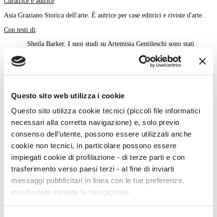
Curatrice e autrice
Asia Graziano Storica dell'arte. È autrice per case editrici e riviste d'arte.
Con testi di
:
Sheila Barker. I suoi studi su Artemisia Gentileschi sono stati
pubblicati in monografie, cataloghi di mostre, saggi e articoli.
Gregory Buchakjian. Responsabile dell'attribuzione ad Artemisia
Gentileschi dei due dipinti di Palazzo Sursock, Ercole e Onfale e la
Maddalena, danneggiati durante l'esplosione del 4 agosto 2020.
Questo sito web utilizza i cookie
Claudio Strinati. Per quasi vent'anni direttore del Polo Museale
Romano, ha organizzato numerose mostre di rilievo e ha scritto
Questo sito utilizza cookie tecnici (piccoli file informatici
centinaia di saggi e libri tradotti in tutto il mondo.
necessari alla corretta navigazione) e, solo previo
contenuto pubbliredazionale
consenso dell’utente, possono essere utilizzati anche
indietro
cookie non tecnici, in particolare possono essere
impiegati cookie di profilazione - di terze parti e con
Menu Art e Dossier
trasferimento verso paesi terzi - al fine di inviarti
Tutte le news
messaggi pubblicitari in linea con le tue preferenze,
Eventi
Mostre
manifestate durante la navigazione.
Kids
Per maggiori dettagli sul trattamento dei tuoi dati
In galleria
Cataloghi e libri
personali durante la navigazione, e per modificare le tue