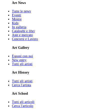
Art News
Tutte le news
Eventi
Mostre
Kids
In galleria
Cataloghi e libri
Aste e mercato
Concorsi e Lavoro
Art Gallery
Esponi con noi
New entry
Tutti gli artisti
Art History
Tutti gli artisti
Cerca l'artista
Art School
Tutti gli articoli
Cerca l'articolo