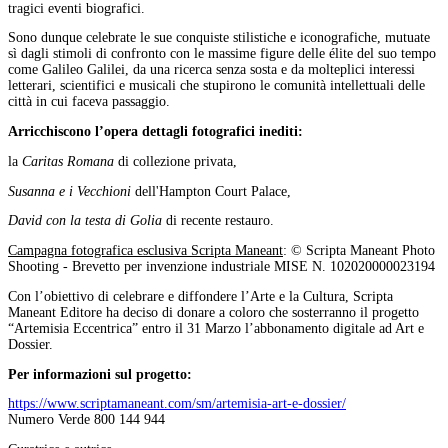
tragici eventi biografici.
Sono dunque celebrate le sue conquiste stilistiche e iconografiche, mutuate
sì dagli stimoli di confronto con le massime figure delle élite del suo tempo
come Galileo Galilei, da una ricerca senza sosta e da molteplici interessi
letterari, scientifici e musicali che stupirono le comunità intellettuali delle
città in cui faceva passaggio.
Arricchiscono l’opera dettagli fotografici inediti:
la
Caritas Romana
di collezione privata,
Susanna e i Vecchioni
dell'Hampton Court Palace,
David con la testa di Golia
di recente restauro.
Campagna fotografica esclusiva Scripta Maneant
: © Scripta Maneant Photo
Shooting - Brevetto per invenzione industriale MISE N. 102020000023194
Con l’obiettivo di celebrare e diffondere l’Arte e la Cultura, Scripta
Maneant Editore ha deciso di donare a coloro che sosterranno il progetto
“Artemisia Eccentrica” entro il 31 Marzo l’abbonamento digitale ad Art e
Dossier.
Per informazioni sul progetto:
https://www.scriptamaneant.com/sm/artemisia-art-e-dossier/
Numero Verde 800 144 944